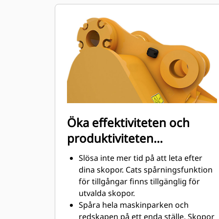
Bränsleförbrukningstoppar under
grävning. Cat-skoporna är
utformade för att skära genom
material snabbt för att förbättra
maskinens totala effektivitet.
Lasta mer material på kortare tid.
Skopans form och sidostänger håller
de flesta material i din skopa vid
varje lastning.
Öka effektiviteten och
produktiviteten
med integrerad Cat
Slösa inte mer tid på att leta efter
Connect-teknik
dina skopor. Cats spårningsfunktion
för tillgångar finns tillgänglig för
utvalda skopor.
Spåra hela maskinparken och
redskapen på ett enda ställe. Skopor