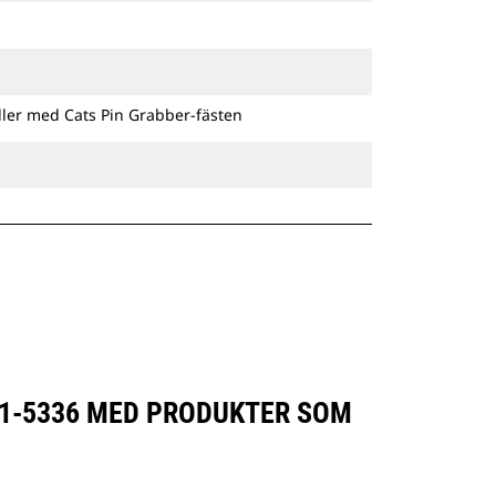
förslitning med tiden och håller
skopans precisionskontroll
konsekvent vid långvarig
användning.
De lutningsbara
ller med Cats Pin Grabber-fästen
dikesrensningsskoporna är
kompatibla med Cat® Grade Control
och har fästen för montering direkt
på maskinen eller med ett Cat-
pinnmonteringsfäste eller ett CW-
anpassat redskapsfäste.
11-5336 MED PRODUKTER SOM