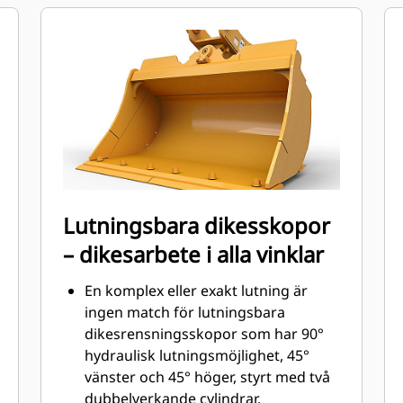
markkontakt (GET). Gavelkantskydd
och sidoskär skyddar de delar av
skopan som kommer i kontakt med
och passerar genom material mest.
Minska underhållskostnaderna
genom att följa rätt GET för din
kombination av skopa och
användningsområde.
Skoptänder finns tillgängliga i
många varianter för att passa din
Lutningsbara dikesskopor
specifika tillämpning. Oavsett om du
– dikesarbete i alla vinklar
behöver skapa ett rent, plant golv
eller gräva i hårda, nötande material,
En komplex eller exakt lutning är
finns det en tandlösning som passar.
ingen match för lutningsbara
dikesrensningsskopor som har 90°
hydraulisk lutningsmöjlighet, 45°
vänster och 45° höger, styrt med två
dubbelverkande cylindrar.