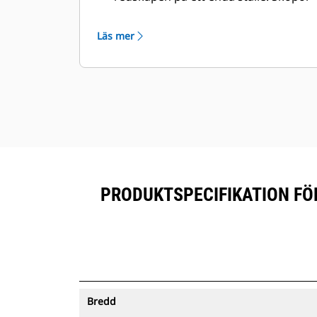
®
med spårning kan ses i Vision Link
™
tillsammans med Product Link
-
Läs mer
prenumererad utrustning.
Förvara dina tillgångar säkert.
Skopor med spårning skickar en
varning om de lämnar ett område
som är enkelt att definiera.
PRODUKTSPECIFIKATION FÖ
Bredd