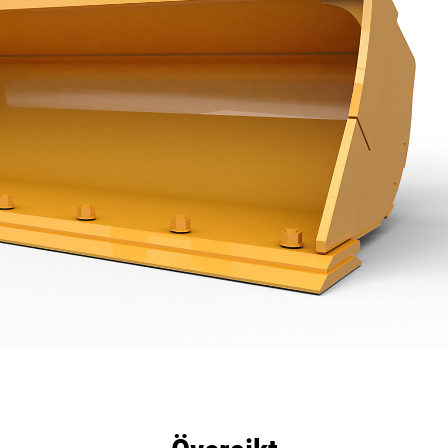
delar
Specifikationer
Verktyg
Rundtur