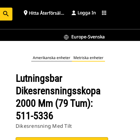
Logga In
place
apps
Hitta Återförsäljare
search
Europe-Svenska
Amerikanska enheter
Metriska enheter
Lutningsbar
Dikesrensningsskopa
2000 Mm (79 Tum):
511-5336
Dikesrensning Med Tilt