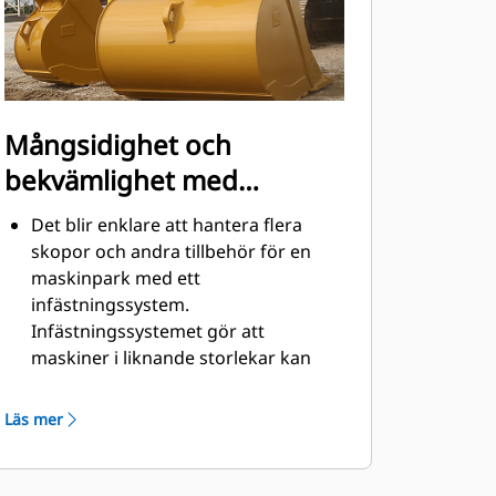
Mångsidighet och
bekvämlighet med
snabbkopplingar
Det blir enklare att hantera flera
skopor och andra tillbehör för en
maskinpark med ett
infästningssystem.
Infästningssystemet gör att
maskiner i liknande storlekar kan
dela redskap och tillbehör vilka kan
bytas på några sekunder utan att
Läs mer
föraren behöver lämna hyttens
säkerhet.
Pinnmonterade skopor är även