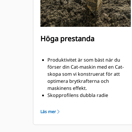
Höga prestanda
Produktivitet är som bäst när du
förser din Cat-maskin med en Cat-
skopa som vi konstruerat för att
optimera brytkrafterna och
maskinens effekt.
Skopprofilens dubbla radie
förbättrar materialflödet och sikten
in i skopan. Skophälens utökade
Läs mer
frigång säkerställer att skopbotten
inte släpar, vilket minskar
underhållskostnaderna.