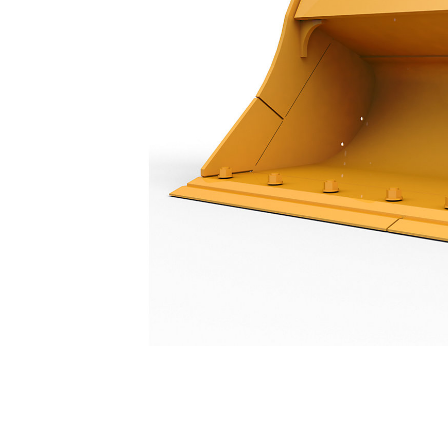
Lutningsbar Dikesrensningsskopa 2000 Mm (79 Tum): 511-5336
För
Ändra modell