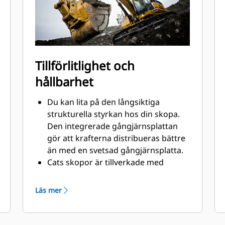
Tillförlitlighet och
hållbarhet
Du kan lita på den långsiktiga
strukturella styrkan hos din skopa.
Den integrerade gångjärnsplattan
gör att krafterna distribueras bättre
än med en svetsad gångjärnsplatta.
Cats skopor är tillverkade med
höghållfast, nötningsbeständigt stål,
särskilt komponenter som utsätts
Läs mer
för extrem nötning.
Skydda skopans viktigaste ytor med
®
stor nötning med Cat
redskap med