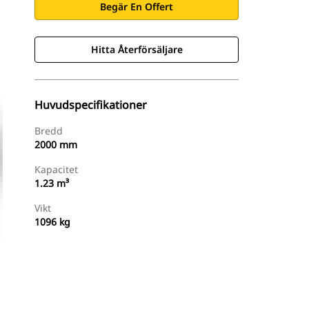
Begär En Offert
Hitta Återförsäljare
Huvudspecifikationer
Bredd
2000 mm
Kapacitet
1.23 m³
Vikt
1096 kg
Hitta Återförsäljare
Begär En Offert