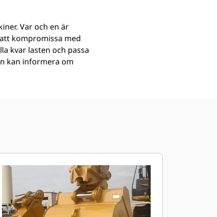
iner. Var och en är
an att kompromissa med
ålla kvar lasten och passa
aren kan informera om