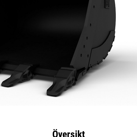
delar
Specifikationer
Verktyg
Rundtur
Översikt