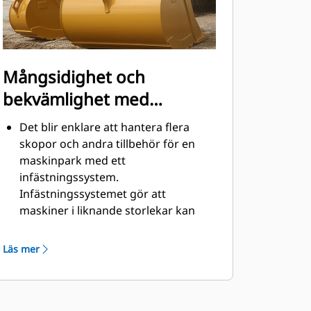
Mångsidighet och
bekvämlighet med
snabbkopplingar
Det blir enklare att hantera flera
skopor och andra tillbehör för en
maskinpark med ett
infästningssystem.
Infästningssystemet gör att
maskiner i liknande storlekar kan
dela redskap och tillbehör vilka kan
bytas på några sekunder utan att
Läs mer
föraren behöver lämna hyttens
säkerhet.
Pinnmonterade skopor är även
®
kompatibla med Cat