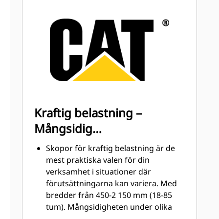
med markkontakt (GET)
Högre produktion i krävande
situationer, enklare penetrering i
högar och snabbare cykeltider med
®
™
Cat
Advansys
GET
Installera och ta bort tänder
snabbare än tidigare med Advansys
hammarlösa GET-system
Säker montering för tänder och
Kraftig belastning –
adaptrar med endast handverktyg
Mångsidig
med CapSure-kvarhållning
Minska underhållskostnaderna
grävningslösning
Skopor för kraftig belastning är de
genom att följa rätt GET för din
mest praktiska valen för din
kombination av skopa och
verksamhet i situationer där
användningsområde. Skoptänder
förutsättningarna kan variera. Med
finns tillgängliga i många varianter
bredder från 450-2 150 mm (18-85
för att passa dina specifika behov.
tum). Mångsidigheten under olika
förutsättningar gör dem till den