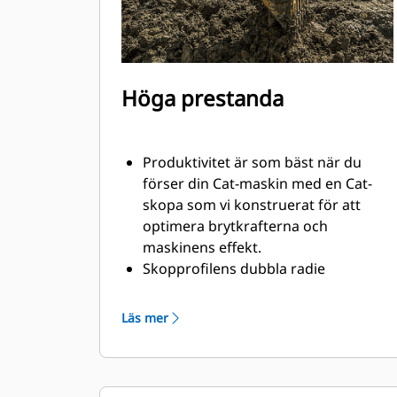
Höga prestanda
Produktivitet är som bäst när du
förser din Cat-maskin med en Cat-
skopa som vi konstruerat för att
optimera brytkrafterna och
maskinens effekt.
Skopprofilens dubbla radie
förbättrar materialflödet och sikten
in i skopan. Skophälens utökade
Läs mer
frigång säkerställer att skopbotten
inte släpar, vilket minskar
underhållskostnaderna.
Bränsleförbrukningstoppar under