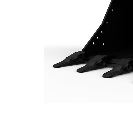
Skopa För Kraftig Belastning 1650 Mm (66 Tum): 554-3118
För
Ändra modell