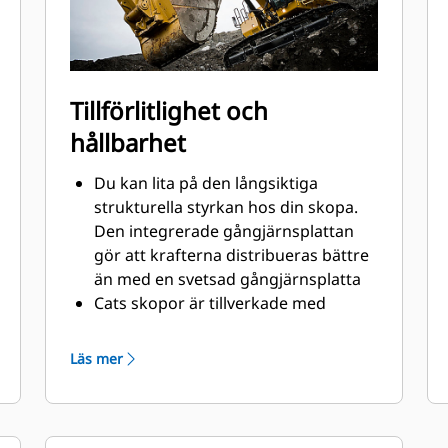
Tillförlitlighet och
hållbarhet
Du kan lita på den långsiktiga
strukturella styrkan hos din skopa.
Den integrerade gångjärnsplattan
gör att krafterna distribueras bättre
än med en svetsad gångjärnsplatta
Cats skopor är tillverkade med
höghållfast, nötningsbeständigt stål,
särskilt användbart på extrema
Läs mer
slitytor
Skydda extrema slitytor på skopan
bäst från att komma i kontakt med
material med Caterpillars redskap