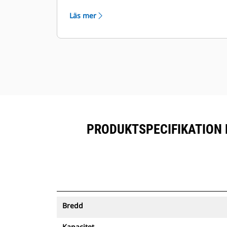
™
tillsammans med Product Link
-
Läs mer
prenumererad utrustning.
Förvara dina tillgångar säkert.
Skopor med spårning skickar en
varning om de lämnar ett område
som är enkelt att definiera.
PRODUKTSPECIFIKATION F
Bredd
Kapacitet