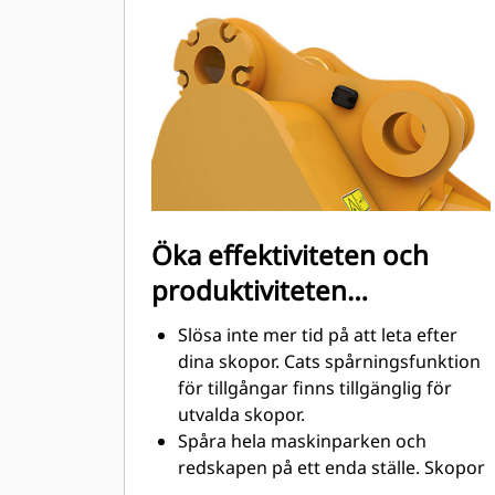
grävning. Cat-skoporna är
utformade för att skära genom
material snabbt för att förbättra
maskinens totala effektivitet.
Lasta mer material på kortare tid.
Skopans form och sidostänger håller
de flesta material i din skopa vid
varje lastning.
Öka effektiviteten och
produktiviteten
med integrerad Cat
Slösa inte mer tid på att leta efter
Connect-teknik
dina skopor. Cats spårningsfunktion
för tillgångar finns tillgänglig för
utvalda skopor.
Spåra hela maskinparken och
redskapen på ett enda ställe. Skopor
®
med spårning kan ses i Vision Link