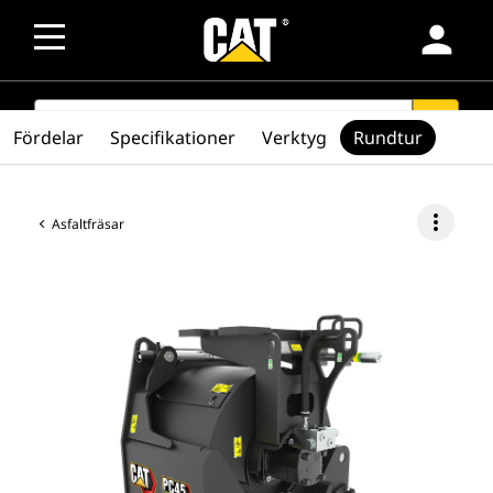
person
SEARCH
search
Fördelar
Specifikationer
Verktyg
Rundtur
more_vert
Asfaltfräsar