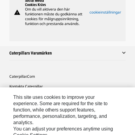
Social Media
Cookies Krävs
Om du vill aktivera den här
warning
cookieinställningar
funktionen måste du godkänna att
cookies för målgruppsinriktning,
funktion och prestanda används.
Caterpillars Varumärken
Caterpillar.com
Kontakta Caterpillar
Mina Marknadsföringspreferenser
This site uses cookies to improve your
experience. Some are required for the site to
Platskarta
function, while others support features,
performance, personalization, targeting, and
Cookie Settings
analytics.
Juridiskt
You can adjust your preferences anytime using