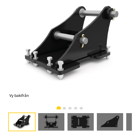
Vy bakifrån
Vy 