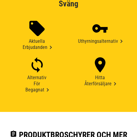
Sväng
Aktuella
Uthyrningsalternativ
Erbjudanden
Alternativ
Hitta
För
Återförsäljare
Begagnat
assignment
PRODUKTBROSCHYRER OCH MER