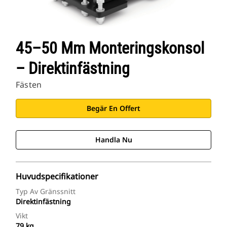
45–50 Mm Monteringskonsol
– Direktinfästning
Fästen
Begär En Offert
Handla Nu
Huvudspecifikationer
Typ Av Gränssnitt
Direktinfästning
Vikt
79 kg