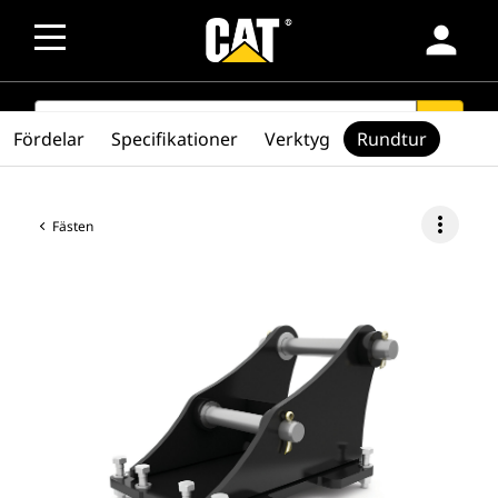
person
SEARCH
search
Fördelar
Specifikationer
Verktyg
Rundtur
more_vert
Fästen