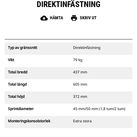
DIREKTINFÄSTNING
cloud_download
print
HÄMTA
SKRIV UT
Typ av gränssnitt
Direktinfästning
Vikt
79 kg
Total bredd
437 mm
Total längd
605 mm
Total höjd
372 mm
Sprintdiameter
45 mm/50 mm (1,8 tum/2 tum)
Monteringskonsolstorlek
Extra stora