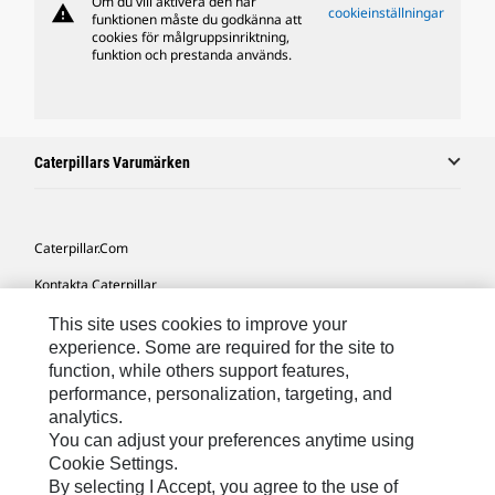
Om du vill aktivera den här
warning
cookieinställningar
funktionen måste du godkänna att
cookies för målgruppsinriktning,
funktion och prestanda används.
Caterpillars Varumärken
Caterpillar.com
Kontakta Caterpillar
Mina Marknadsföringspreferenser
This site uses cookies to improve your
experience. Some are required for the site to
Platskarta
function, while others support features,
performance, personalization, targeting, and
Cookie Settings
analytics.
Juridiskt
You can adjust your preferences anytime using
Cookie Settings.
Sekretess
By selecting I Accept, you agree to the use of