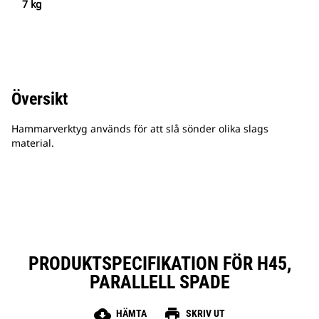
7 kg
Översikt
Hammarverktyg används för att slå sönder olika slags
material.
PRODUKTSPECIFIKATION FÖR H45,
PARALLELL SPADE
cloud_download
print
HÄMTA
SKRIV UT