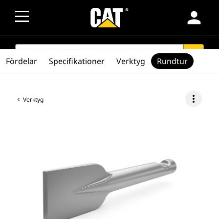
person
SEARCH
search
Fördelar
Specifikationer
Verktyg
Rundtur
more_vert
Verktyg