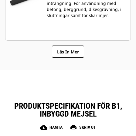
inträngning. För användning med
betong, berggrund, dikesgrävning, i
sluttningar samt för skärlinjer.
Läs In Mer
PRODUKTSPECIFIKATION FÖR B1,
INBYGGD MEJSEL
cloud_download
print
HÄMTA
SKRIV UT