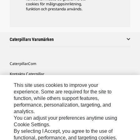
cookies för målgruppsinriktning,
funktion och prestanda används.
Caterpillars Varumärken
Caterpillar.com
Kontakta Caterpillar
Mina Marknadsföringspreferenser
This site uses cookies to improve your
experience. Some are required for the site to
Platskarta
function, while others support features,
performance, personalization, targeting, and
Cookie Settings
analytics.
Juridiskt
You can adjust your preferences anytime using
Cookie Settings.
Sekretess
By selecting I Accept, you agree to the use of
functional, performance, and targeting cookies.