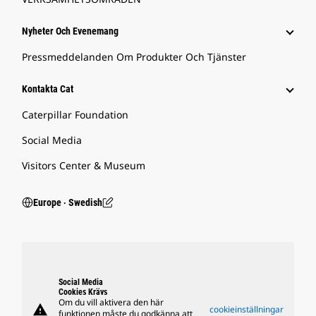
Nyheter Och Evenemang
Pressmeddelanden Om Produkter Och Tjänster
Kontakta Cat
Caterpillar Foundation
Social Media
Visitors Center & Museum
Europe ‧ Swedish
Social Media
Cookies Krävs
Om du vill aktivera den här
warning
cookieinställningar
funktionen måste du godkänna att