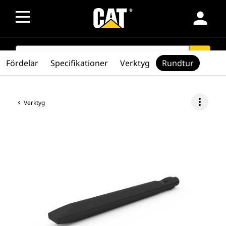
person
SEARCH
search
Fördelar
Specifikationer
Verktyg
Rundtur
more_vert
Verktyg