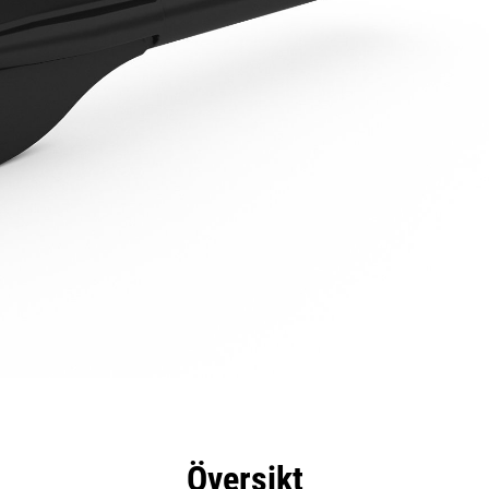
delar
Specifikationer
Verktyg
Rundtur
Översikt