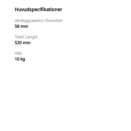
Huvudspecifikationer
Verktygsaxelns Diameter
58 mm
Total Längd
520 mm
Vikt
10 kg
Handla Nu
Begär En Offert