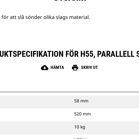
r att slå sönder olika slags material.
UKTSPECIFIKATION FÖR H55, PARALLELL 
cloud_download
print
HÄMTA
SKRIV UT
58 mm
520 mm
10 kg