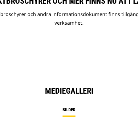
TBROSCHYRER OCH MER FINNS NU ATT L
tbroschyrer och andra informationsdokument finns tillgäng
verksamhet.
MEDIEGALLERI
BILDER