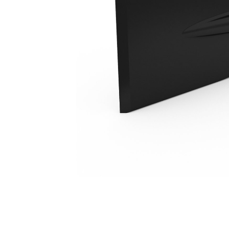
H55, Parallell Spade
För
Ändra modell