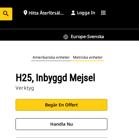
Logga In
place
apps
Hitta Återförsäljare
search
Europe-Svenska
Amerikanska enheter
Metriska enheter
H25, Inbyggd Mejsel
Verktyg
Begär En Offert
Handla Nu