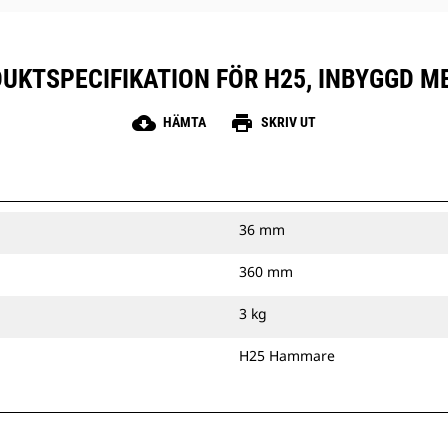
UKTSPECIFIKATION FÖR H25, INBYGGD M
cloud_download
print
HÄMTA
SKRIV UT
36 mm
360 mm
3 kg
H25 Hammare