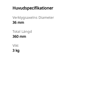
Huvudspecifikationer
Verktygsaxelns Diameter
36 mm
Total Längd
360 mm
Vikt
3 kg
Handla Nu
Begär En Offert