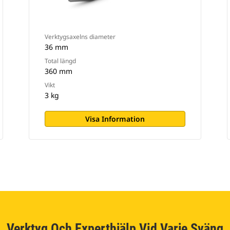
Verktygsaxelns diameter
36 mm
Total längd
360 mm
Vikt
3 kg
Visa Information
Verktyg Och Experthjälp Vid Varje Sväng