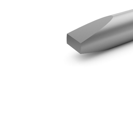
H25, Inbyggd Mejsel
För
Ändra modell