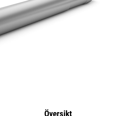
delar
Specifikationer
Verktyg
Rundtur
Översikt