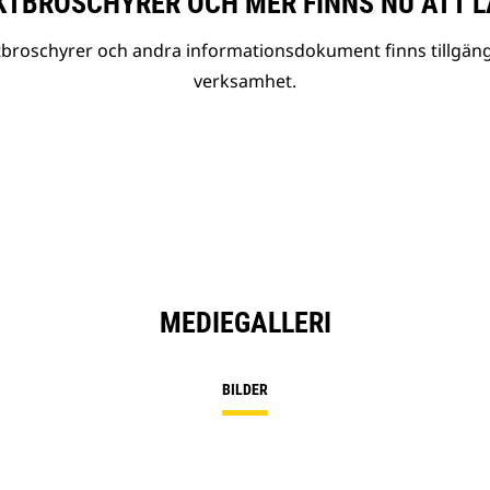
TBROSCHYRER OCH MER FINNS NU ATT L
tbroschyrer och andra informationsdokument finns tillgäng
verksamhet.
MEDIEGALLERI
BILDER