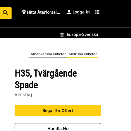
Logga In
place
apps
Hitta Återförsäljare
search
Europe-Svenska
Amerikanska enheter
Metriska enheter
H35, Tvärgående
Spade
Verktyg
Begär En Offert
Handla Nu