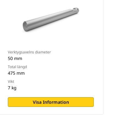
Verktygsaxelns diameter
50 mm
Total längd
475 mm
Vikt
7 kg
Visa Information