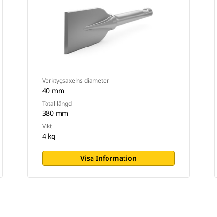
Verktygsaxelns diameter
40 mm
Total längd
380 mm
Vikt
4 kg
Visa Information