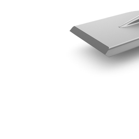
H35, Tvärgående Spade
För
Ändra modell