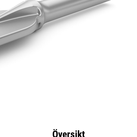
delar
Specifikationer
Verktyg
Rundtur
Översikt