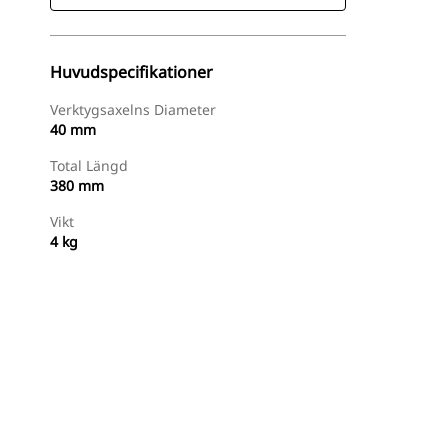
Huvudspecifikationer
Verktygsaxelns Diameter
40 mm
Total Längd
380 mm
Vikt
4 kg
Handla Nu
Begär En Offert