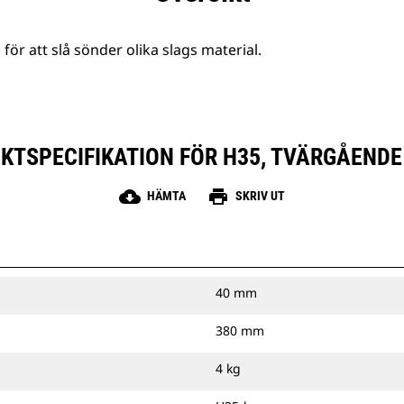
r att slå sönder olika slags material.
KTSPECIFIKATION FÖR H35, TVÄRGÅENDE
cloud_download
print
HÄMTA
SKRIV UT
40 mm
380 mm
4 kg