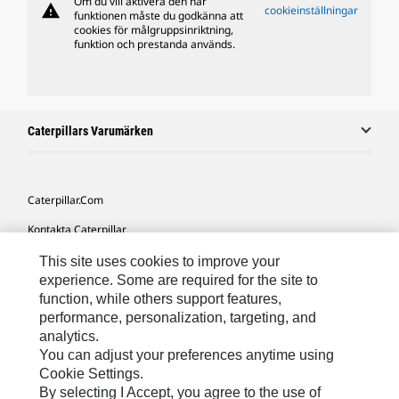
Om du vill aktivera den här
warning
cookieinställningar
funktionen måste du godkänna att
cookies för målgruppsinriktning,
funktion och prestanda används.
Caterpillars Varumärken
Caterpillar.com
Kontakta Caterpillar
Mina Marknadsföringspreferenser
This site uses cookies to improve your
experience. Some are required for the site to
Platskarta
function, while others support features,
performance, personalization, targeting, and
Cookie Settings
analytics.
Juridiskt
You can adjust your preferences anytime using
Cookie Settings.
Sekretess
By selecting I Accept, you agree to the use of