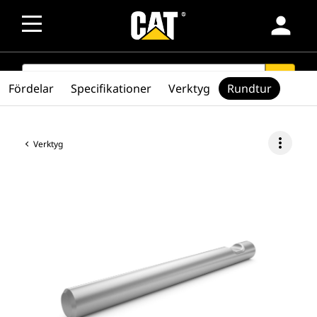
person
SEARCH
search
Fördelar
Specifikationer
Verktyg
Rundtur
more_vert
Verktyg