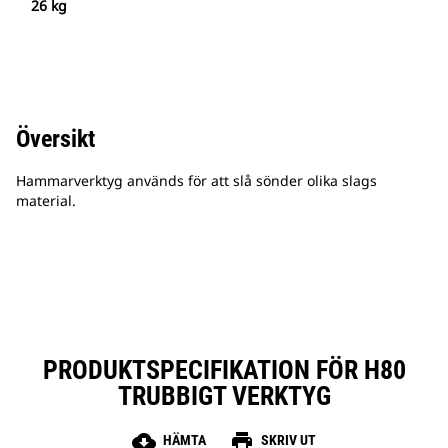
26 kg
Översikt
Hammarverktyg används för att slå sönder olika slags
material.
PRODUKTSPECIFIKATION FÖR H80
TRUBBIGT VERKTYG
cloud_download
print
HÄMTA
SKRIV UT