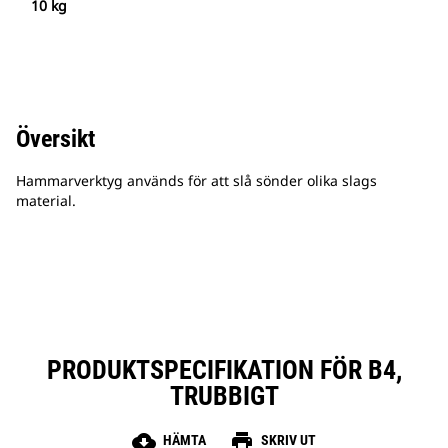
10 kg
Översikt
Hammarverktyg används för att slå sönder olika slags
material.
PRODUKTSPECIFIKATION FÖR B4,
TRUBBIGT
cloud_download
print
HÄMTA
SKRIV UT