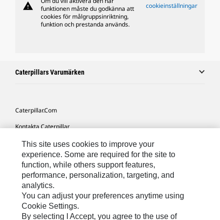
Om du vill aktivera den här
warning
cookieinställningar
funktionen måste du godkänna att
cookies för målgruppsinriktning,
funktion och prestanda används.
Caterpillars Varumärken
Caterpillar.com
Kontakta Caterpillar
Mina Marknadsföringspreferenser
This site uses cookies to improve your
experience. Some are required for the site to
Platskarta
function, while others support features,
performance, personalization, targeting, and
Cookie Settings
analytics.
Juridiskt
You can adjust your preferences anytime using
Cookie Settings.
Sekretess
By selecting I Accept, you agree to the use of