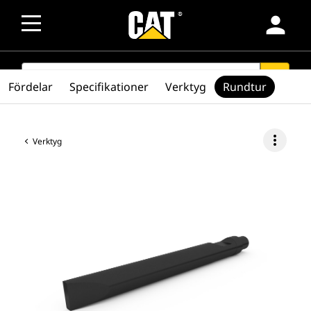
person
SEARCH
search
Fördelar
Specifikationer
Verktyg
Rundtur
more_vert
Verktyg