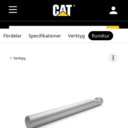
person
SEARCH
search
Fördelar
Specifikationer
Verktyg
Rundtur
more_vert
Verktyg