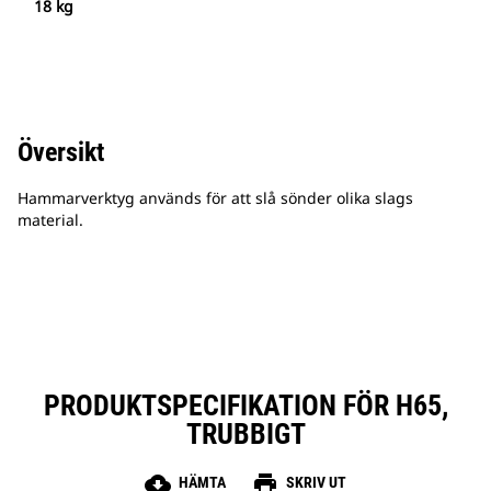
18 kg
Översikt
Hammarverktyg används för att slå sönder olika slags
material.
PRODUKTSPECIFIKATION FÖR H65,
TRUBBIGT
cloud_download
print
HÄMTA
SKRIV UT