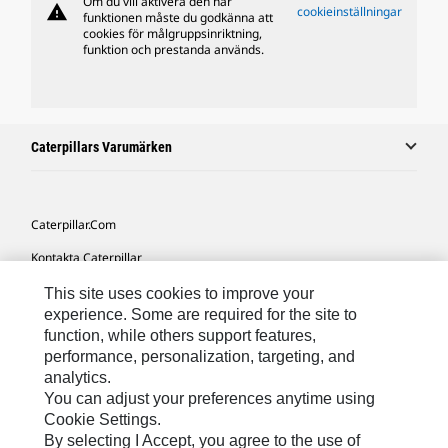
Om du vill aktivera den här
warning
cookieinställningar
funktionen måste du godkänna att
cookies för målgruppsinriktning,
funktion och prestanda används.
Caterpillars Varumärken
Caterpillar.com
Kontakta Caterpillar
Mina Marknadsföringspreferenser
This site uses cookies to improve your
experience. Some are required for the site to
Platskarta
function, while others support features,
performance, personalization, targeting, and
Cookie Settings
analytics.
Juridiskt
You can adjust your preferences anytime using
Cookie Settings.
Sekretess
By selecting I Accept, you agree to the use of