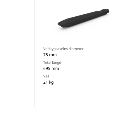
Verktygsaxelns diameter
75 mm
Total längd
695 mm
Vikt
21 kg