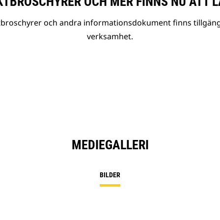
TBROSCHYRER OCH MER FINNS NU ATT L
tbroschyrer och andra informationsdokument finns tillgäng
verksamhet.
MEDIEGALLERI
BILDER