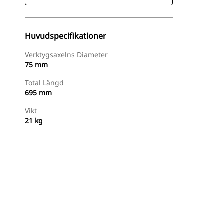
Huvudspecifikationer
Verktygsaxelns Diameter
75 mm
Total Längd
695 mm
Vikt
21 kg
Handla Nu
Begär En Offert