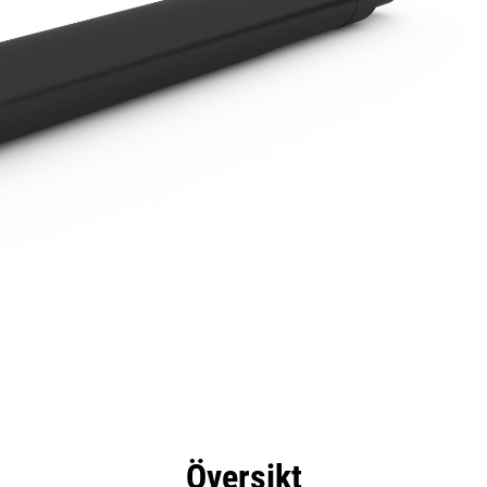
delar
Specifikationer
Verktyg
Rundtur
Översikt