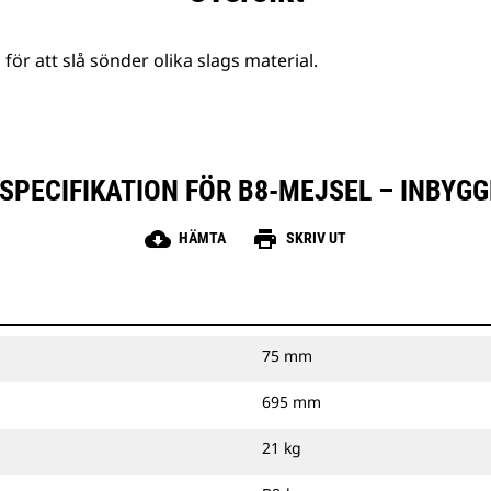
r att slå sönder olika slags material.
PECIFIKATION FÖR B8-MEJSEL – INBYGG
cloud_download
print
HÄMTA
SKRIV UT
75 mm
695 mm
21 kg