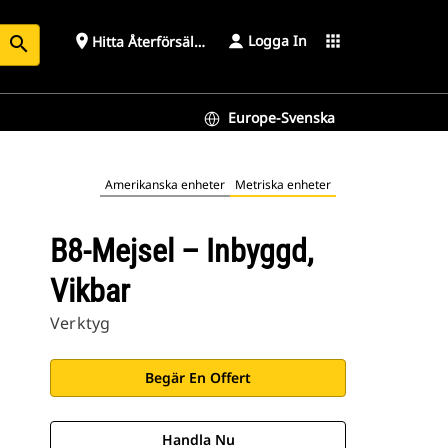
Logga In
place
apps
Hitta Återförsäljare
search
Europe-Svenska
Amerikanska enheter
Metriska enheter
B8-Mejsel – Inbyggd,
Vikbar
Verktyg
Begär En Offert
Handla Nu