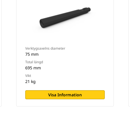
Verktygsaxelns diameter
75 mm
Total längd
695 mm
Vikt
21 kg
Visa Information