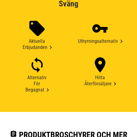
Sväng
Aktuella
Uthyrningsalternativ
Erbjudanden
Alternativ
Hitta
För
Återförsäljare
Begagnat
assignment
PRODUKTBROSCHYRER OCH MER