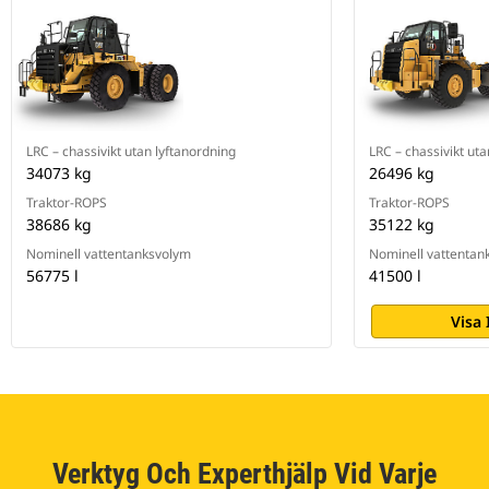
LRC – chassivikt utan lyftanordning
LRC – chassivikt uta
34073 kg
26496 kg
Traktor-ROPS
Traktor-ROPS
38686 kg
35122 kg
Nominell vattentanksvolym
Nominell vattentan
56775 l
41500 l
Visa
Verktyg Och Experthjälp Vid Varje