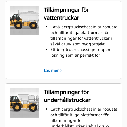
Tillämpningar för
vattentruckar
Cat® bergtruckschassin är robusta
och tillförlitliga plattformar för
tillämpningar för vattentruckar i
såväl gruv- som byggprojekt.
Ett bergtruckschassi ger dig en
lösning som är perfekt för
dammskydd, vägbyggnad,
brandskydd och andra
Läs mer
tillämpningar.
Caterpillar arbetar tillsammans
med OEM-tillverkare över hela
världen för att matcha lämpliga
Tillämpningar för
chassin med tillämpningar för
underhållstruckar
vattentruckar, allt tillgängligt hos
din lokala Cat-återförsäljare, så att
Cat® bergtruckschassin är robusta
du får den bästa lösningen för just
och tillförlitliga plattformar för
din verksamhet.
tillämpningar för
underhållstruckar i såväl gruv-