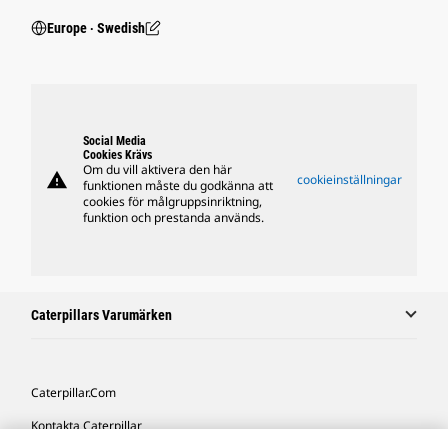
Europe ‧ Swedish
Social Media
Cookies Krävs
Om du vill aktivera den här
warning
cookieinställningar
funktionen måste du godkänna att
cookies för målgruppsinriktning,
funktion och prestanda används.
Caterpillars Varumärken
Caterpillar.com
Kontakta Caterpillar