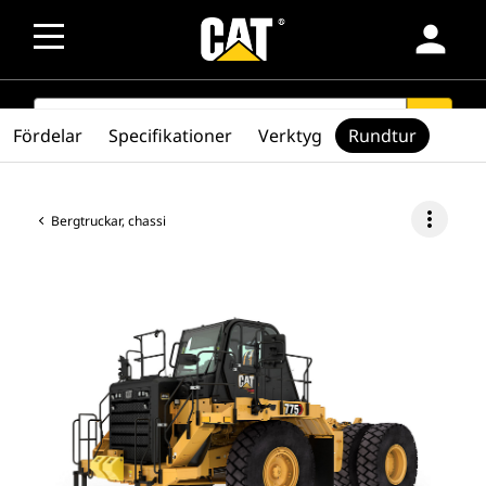
person
SEARCH
search
Fördelar
Specifikationer
Verktyg
Rundtur
more_vert
Bergtruckar, chassi