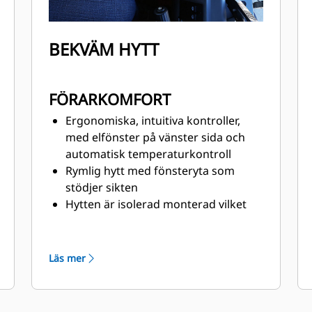
BEKVÄM HYTT
FÖRARKOMFORT
Ergonomiska, intuitiva kontroller,
med elfönster på vänster sida och
automatisk temperaturkontroll
Rymlig hytt med fönsteryta som
stödjer sikten
Hytten är isolerad monterad vilket
minskar buller och vibrationer —
ljuddämpningen har minskat bullret
med 50 %
Läs mer
Belysningspaket belyser både sidan
och framsidan av fordonet
Fabriksinstallerade, integrerade och