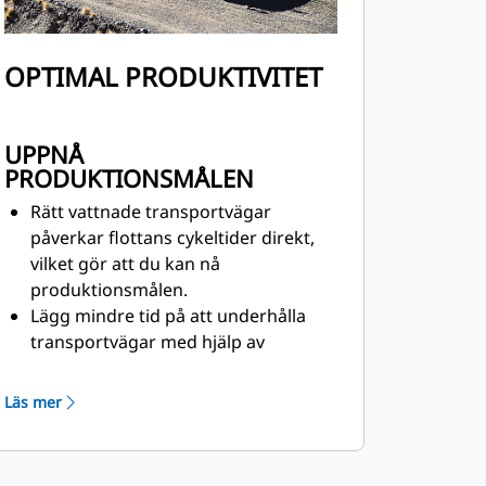
OPTIMAL PRODUKTIVITET
UPPNÅ
PRODUKTIONSMÅLEN
Rätt vattnade transportvägar
påverkar flottans cykeltider direkt,
vilket gör att du kan nå
produktionsmålen.
Lägg mindre tid på att underhålla
transportvägar med hjälp av
lämpliga bevattningstekniker för att
lösa övervattning och undervattning
Läs mer
Förhindra skador på lastbilar och
minska oplanerad tomgång med
korrekt vattnade transportvägar