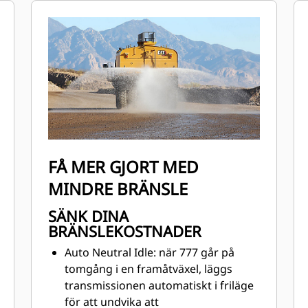
hållbara ergonomiska
hyttvattenkontroller är
användarvänliga och lätta att lära sig
FÅ MER GJORT MED
MINDRE BRÄNSLE
SÄNK DINA
BRÄNSLEKOSTNADER
Auto Neutral Idle: när 777 går på
tomgång i en framåtväxel, läggs
transmissionen automatiskt i friläge
för att undvika att