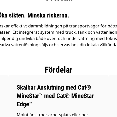
a sikten. Minska riskerna.
skar effektivt dammbildningen på transportvägar för bätt
atsen. Ett integrerat system med truck, tank och vattenled
jälper dig undvika både över- och undervattning med fokus
iva vattenlösning säljs och servas hos din lokala välkända 
Fördelar
Skalbar Anslutning med Cat®
MineStar™ med Cat® MineStar
Edge™
Molntjänst (per arbetsplats eller per