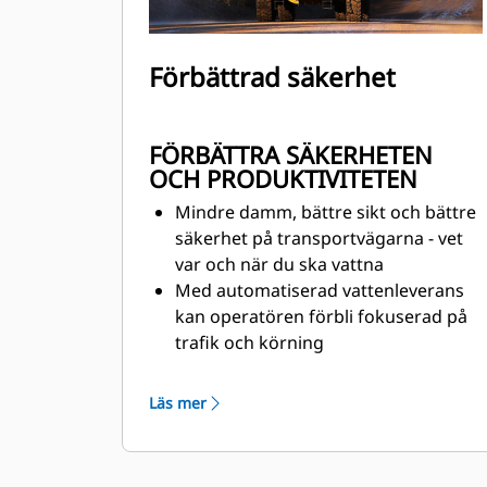
Förbättrad säkerhet
FÖRBÄTTRA SÄKERHETEN
OCH PRODUKTIVITETEN
Mindre damm, bättre sikt och bättre
säkerhet på transportvägarna - vet
var och när du ska vattna
Med automatiserad vattenleverans
kan operatören förbli fokuserad på
trafik och körning
När vattentanken är full förhindrar
den automatiska
Läs mer
avstängningsfunktionen överfyllning
och resulterar i ökad
komponentlivslängd