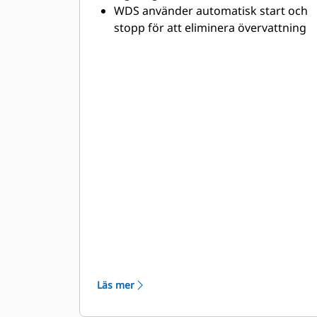
WDS använder automatisk start och
stopp för att eliminera övervattning
vid vägkorsningar.
WDS ger ett variabelt vattenflöde
baserat på truckens hastighet, vilket
säkerställer att vattnet sprids ut så
effektivt som möjligt.
Vattenkanonen fungerar när trucken
går på tomgång, vilket minskar
bränsleförbrukningen med upp till
*50 %
Läs mer