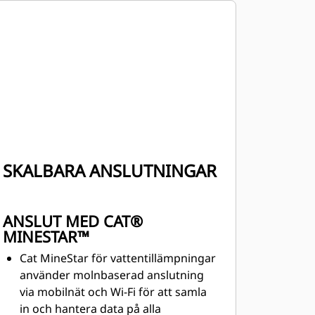
Pumpen har mjukstart och stängs av
automatiskt när tanken är tom, vilket
eliminerar skador och förhindrar att
pumpen går torr
777:an är snabbare och effektivare
med 7 % ökning av vridmomentet för
mer kraft till marken, nya
transmissionsreglage och högre
körhastigheter.
SKALBARA ANSLUTNINGAR
ANSLUT MED CAT®
MINESTAR™
Cat MineStar för vattentillämpningar
använder molnbaserad anslutning
via mobilnät och Wi-Fi för att samla
in och hantera data på alla