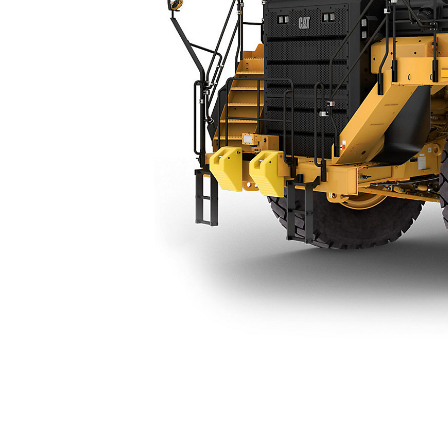
777 (07) Vattentruck
För
Ändra modell