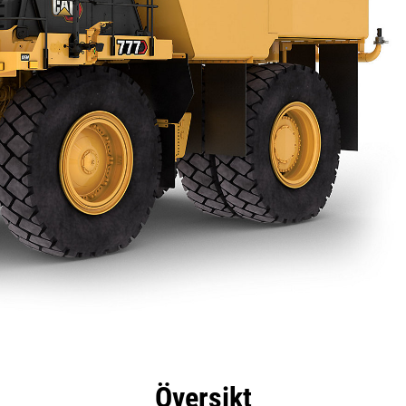
delar
Specifikationer
Produkthämtningar
Rund
Översikt