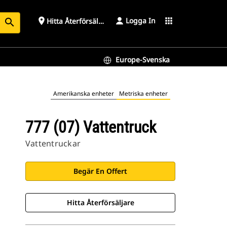
Logga In
place
apps
Hitta Återförsäljare
search
Europe-Svenska
Amerikanska enheter
Metriska enheter
777 (07) Vattentruck
Vattentruckar
Begär En Offert
Hitta Återförsäljare