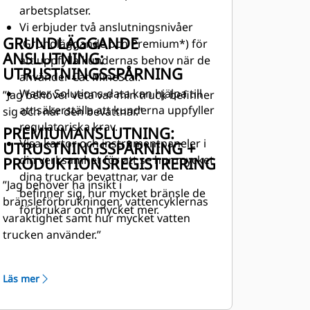
arbetsplatser.
Vi erbjuder två anslutningsnivåer
GRUNDLÄGGANDE
(Grundläggande och Premium*) för
ANSLUTNING:
att uppfylla kundernas behov när de
UTRUSTNINGSSPÅRNING
använder Cat MineStar.
Water Solutions-data kan hjälpa till
”Jag behöver veta var min truck befinner
att säkerställa att kunderna uppfyller
sig och när den bevattnar.”
regulatoriska krav.
PREMIUMANSLUTNING:
Visa kartor och instrumentpaneler i
UTRUSTNINGSSPÅRNING +
din verksamhet för att se hur mycket
PRODUKTIONSREGISTRERING
dina truckar bevattnar, var de
”Jag behöver ha insikt i
befinner sig, hur mycket bränsle de
bränsleförbrukningen, vattencyklernas
förbrukar och mycket mer.
varaktighet samt hur mycket vatten
trucken använder.”
Läs mer