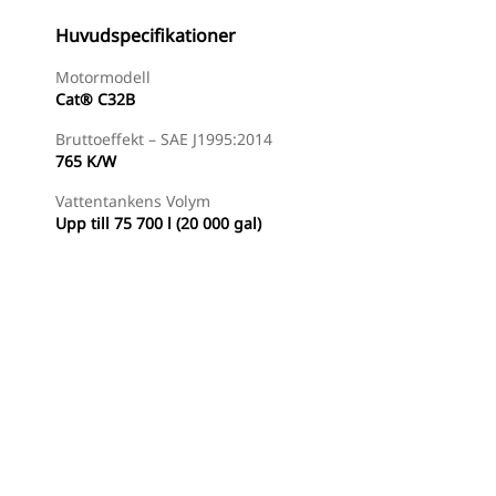
Huvudspecifikationer
Motormodell
Cat® C32B
Bruttoeffekt – SAE J1995:2014
765 K/W
Vattentankens Volym
Upp till 75 700 l (20 000 gal)
tur
Hitta Återförsäljare
Begär En Offert