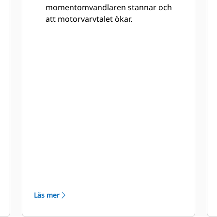
momentomvandlaren stannar och
att motorvarvtalet ökar.
Motoravstängning vid tomgång: när
din maskin är i parkeringsläge och
går på tomgång längre än en
förinställd tid aktiveras
motoravstängning vid tomgång för
att spara bränsle. Du kan justera
tiden och aktivera eller inaktivera
den här funktionen efter behov.
Hastighetsbegränsning: du kan
fortsätta att använda begränsning av
växel på maskiner, men Caterpillar
erbjuder även
hastighetsbegränsning som gör att
maskinen kan köras med mer
bränsleeffektiva motorvarvtal och val
Läs mer
av växlar.
Nya APECS-transmissionsreglagen