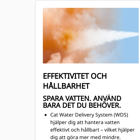
Övervaka tankfyllningen inifrån
hytten
Vattenleveranssystemet har
automatisk start och stopp, baserat
på lastbilens hastighet, vilket
eliminerar övervattning vid
vägkorsningar för att förbättra
säkerheten för alla fordon på plats
Traction Control System (TCS) och
våta skivbromsar är standard i alla
EFFEKTIVITET OCH
fyra hörn av lastbilen
HÅLLBARHET
Automatisk retarderstyrning för
nedförslut
SPARA VATTEN. ANVÄND
BARA DET DU BEHÖVER.
Cat Water Delivery System (WDS)
hjälper dig att hantera vatten
effektivt och hållbart – vilket hjälper
dig att göra mer med mindre.