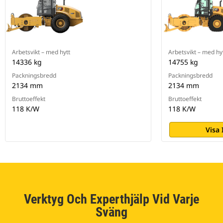
Arbetsvikt – med hytt
Arbetsvikt – med hy
14336 kg
14755 kg
Packningsbredd
Packningsbredd
2134 mm
2134 mm
Bruttoeffekt
Bruttoeffekt
118 K/W
118 K/W
Visa
Verktyg Och Experthjälp Vid Varje
Sväng