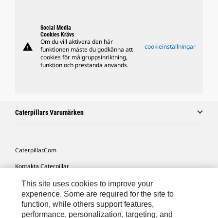
Social Media
Cookies Krävs
Om du vill aktivera den här
warning
cookieinställningar
funktionen måste du godkänna att
cookies för målgruppsinriktning,
funktion och prestanda används.
Caterpillars Varumärken
Caterpillar.com
Kontakta Caterpillar
Mina Marknadsföringspreferenser
This site uses cookies to improve your
experience. Some are required for the site to
Platskarta
function, while others support features,
performance, personalization, targeting, and
Cookie Settings