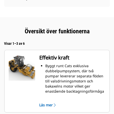
Översikt över funktionerna
Visar 1–3 av 6
Effektiv kraft
Byggt runt Cats exklusiva
dubbelpumpsystem, där två
pumpar levererar separata flöden
till valsdrivningsmotorn och
bakaxelns motor vilket ger
enastående backtagningsförmåga
och dragkraft såväl framåt som
bakåt.
Läs mer
Cat® C4.4-motorn uppfyller
emissionsnormerna enligt U.S. EPA