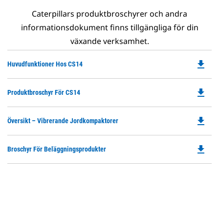
Caterpillars produktbroschyrer och andra
informationsdokument finns tillgängliga för din
växande verksamhet.
file_download
Do
Huvudfunktioner Hos CS14
P
O
file_download
Do
Produktbroschyr För CS14
in
P
a
O
N
file_download
Do
Översikt – Vibrerande Jordkompaktorer
in
Ta
P
a
O
N
file_download
Do
Broschyr För Beläggningsprodukter
in
Ta
P
a
O
N
in
Ta
a
N
Ta