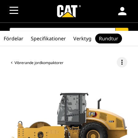
person
SEARCH
search
Fördelar
Specifikationer
Verktyg
Rundtur
more_vert
Vibrerande jordkompaktorer