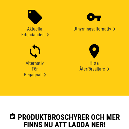
Aktuella
Uthyrningsalternativ
Erbjudanden
Alternativ
Hitta
För
Återförsäljare
Begagnat
assignment
PRODUKTBROSCHYRER OCH MER
FINNS NU ATT LADDA NER!