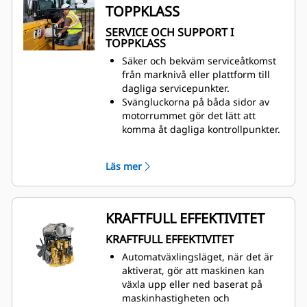
TOPPKLASS
åtkomst till information och
kontroller för säkrare och
SERVICE OCH SUPPORT I
effektivare inställningar.
TOPPKLASS
Enkelheten i Steering and
Säker och bekväm serviceåtkomst
Transmission Integrated
Control
från marknivå eller plattform till
(STIC™) ger maximal respons och
dagliga servicepunkter.
kontroll. STIC ger dig kontroll över
Svängluckorna på båda sidor av
körriktning, växelval och styrning i
motorrummet gör det lätt att
en enda spak.
komma åt dagliga kontrollpunkter.
Ekologiska avtappningar gör
servicen enkel och förebygger
Läs mer
spill.
Minska stilleståndstiden med
VIMS™-meddelanden (Vital
Information Management System)
KRAFTFULL EFFEKTIVITET
så att förare och tekniker kan lösa
KRAFTFULL EFFEKTIVITET
alla problem före eventuella
haverier.
Automatväxlingsläget, när det är
Synglas möjliggör snabb visuell
aktiverat, gör att maskinen kan
inspektion och minimerar
växla upp eller ned baserat på
vätskeföroreningar.
maskinhastigheten och