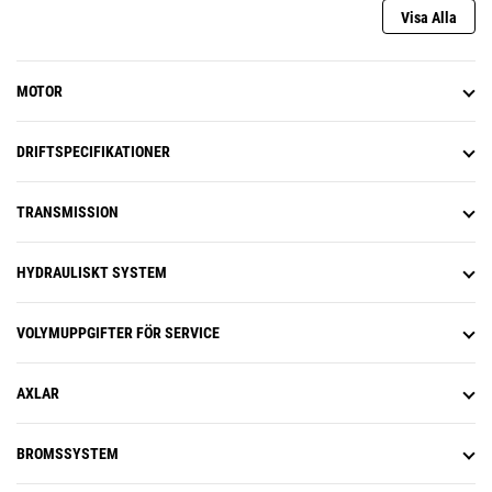
Visa Alla
styrsystem ger jämn styrning
oavsett hastighet och
motorvarvtal.
Kolvpumpar med variabel
MOTOR
slagvolym ger bättre effektivitet.
43 graders styrutslag åt båda
hållen ger föraren exakt kontroll
DRIFTSPECIFIKATIONER
där det är trångt.
Elektrohydrauliska reglage ger
TRANSMISSION
responsiv och förutsägbar
redskapsstyrning.
Elektroniskt styrda, hydrauliska
HYDRAULISKT SYSTEM
cylinderstopp ger mjuk körning
med mindre belastning på
föraren.
VOLYMUPPGIFTER FÖR SERVICE
AXLAR
BROMSSYSTEM