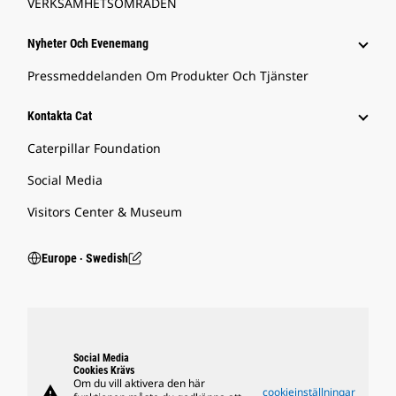
VERKSAMHETSOMRÅDEN
Nyheter Och Evenemang
Pressmeddelanden Om Produkter Och Tjänster
Kontakta Cat
Caterpillar Foundation
Social Media
Visitors Center & Museum
Europe ‧ Swedish
Social Media
Cookies Krävs
Om du vill aktivera den här
warning
cookieinställningar