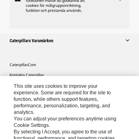
funktionen måste du godkänna att
cookies för målgruppsinriktning,
funktion och prestanda används.
Caterpillars Varumärken
Caterpillar.com
Kontakta Caterpillar
Mina Marknadsföringspreferenser
This site uses cookies to improve your
experience. Some are required for the site to
Platskarta
function, while others support features,
performance, personalization, targeting, and
Cookie Settings
analytics.
Juridiskt
You can adjust your preferences anytime using
Cookie Settings.
Sekretess
By selecting I Accept, you agree to the use of
functional, performance, and targeting cookies.