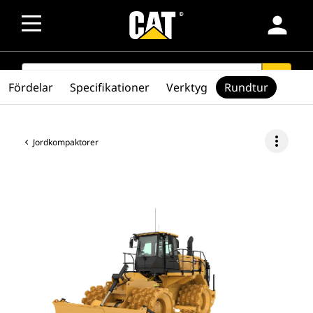
person
SEARCH
search
Fördelar
Specifikationer
Verktyg
Rundtur
more_vert
Jordkompaktorer