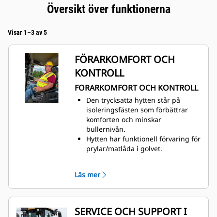
Översikt över funktionerna
Visar 1–3 av 5
FÖRARKOMFORT OCH
KONTROLL
FÖRARKOMFORT OCH KONTROLL
Den trycksatta hytten står på
isoleringsfästen som förbättrar
komforten och minskar
bullernivån.
Hytten har funktionell förvaring för
prylar/matlåda i golvet.
Premium Plus-säte med mekanisk
kylning och uppvärmning, lårstöd
Läs mer
med två lägen, elreglage för
svankstöd och ryggstöd,
styvhetsjustering, dynamisk
änddämpning och läderklädsel.
SERVICE OCH SUPPORT I
Kontrollpanelen ger föraren