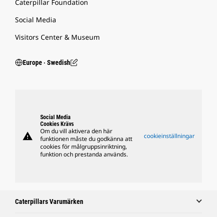
Caterpillar Foundation
Social Media
Visitors Center & Museum
Europe ‧ Swedish
Social Media
Cookies Krävs
Om du vill aktivera den här
warning
cookieinställningar
funktionen måste du godkänna att
cookies för målgruppsinriktning,
funktion och prestanda används.
Caterpillars Varumärken