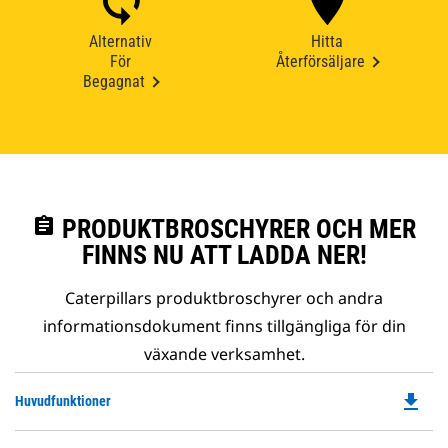
Alternativ
Hitta
För
Återförsäljare
Begagnat
assignment
PRODUKTBROSCHYRER OCH MER
FINNS NU ATT LADDA NER!
Caterpillars produktbroschyrer och andra
informationsdokument finns tillgängliga för din
växande verksamhet.
file_download
Do
Huvudfunktioner
P
O