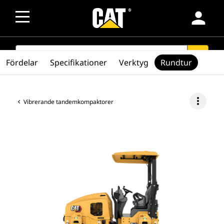
person
SEARCH
search
Fördelar
Specifikationer
Verktyg
Rundtur
more_vert
Vibrerande tandemkompaktorer