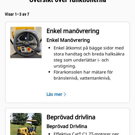
Visar 1–3 av 7
Enkel manövrering
Enkel Manövrering
Enkel åtkomst på bägge sidor med
stora handtag och breda halksäkra
steg som underlättar i- och
urstigning.
Förarkonsolen har mätare för
bränslenivå, vattentanknivå,
drifttid, motorkylvätsketemperatur
och varningsindikatorer som håller
Läs mer
föraren informerad om status
Robusta vippomkopplare för enkel
aktivering av motorvarvtal val av
trumma, parkeringsbroms, ljus
Beprövad drivlina
och roterande varningsljus (tillval)
Beprövad Drivlina
Motorvavtalet styrs med hjälp av
en knapp för låg, medelhög och
Effektiva Cat
C1.7T-motorer ger
®