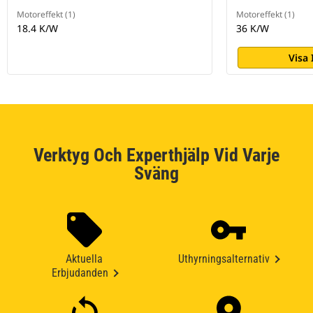
Motoreffekt (1)
Motoreffekt (1)
18.4 K/W
36 K/W
Visa
Verktyg Och Experthjälp Vid Varje
Sväng
Aktuella
Uthyrningsalternativ
Erbjudanden