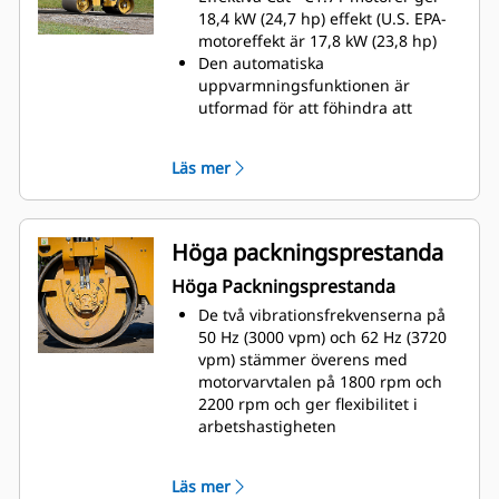
hög hastighet.
18,4 kW (24,7 hp) effekt (U.S. EPA-
Sätet kan justeras framåt/bakåt
motoreffekt är 17,8 kW (23,8 hp)​
och sida till sida och med dubbla
Den automatiska
körspakar ger det en god sikt på
uppvarmningsfunktionen är
bägge sidor om maskinen
utformad för att föhindra att
vibrationssystemet aktiveras och
ett högt tomgångsvarvtal till det
Läs mer
hydraulsiak systemet når en
temperatur på 10 ºC (50 ºF)
Den automatiska avstängningen
av tomgången aktiveras efter 30
Höga packningsprestanda
minuter som standard.
Höga Packningsprestanda
Avstäningstiden kan justeras med
Cat Electronic Technician (Cat ET)​
De två vibrationsfrekvenserna på
Maximal körning i lutning uppnås
50 Hz (3000 vpm) och 62 Hz (3720
när maskinen körs med medelhögt
vpm) stämmer överens med
motorvarvtal på 1800 rpm, och
motorvarvtalen på 1800 rpm och
maximal körhastighet uppnås vid
2200 rpm och ger flexibilitet i
högt motorvarvtal, 2200 rpm.
arbetshastigheten
Antispinnsystemet (tillval) är
Endast fram, endast bak eller båda
utformat för att minimera att
trummorna hjälper föraren att
Läs mer
trummorna glider och förbättrar
anpassa sig efter olika