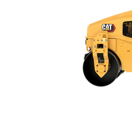
CB4.0
För
Ändra modell