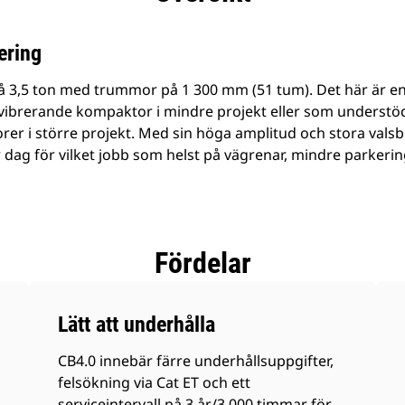
ering
å 3,5 ton med trummor på 1 300 mm (51 tum). Det här är 
ibrerande kompaktor i mindre projekt eller som understöd
er i större projekt. Med sin höga amplitud och stora vals
r dag för vilket jobb som helst på vägrenar, mindre parkeri
Fördelar
Lätt att underhålla
CB4.0 innebär färre underhållsuppgifter,
felsökning via Cat ET och ett
serviceintervall på 3 år/3 000 timmar för