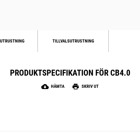
belysning
Extern bränslepåfyllning för enklare
åtkomst
UTRUSTNING
TILLVALSUTRUSTNING
PRODUKTSPECIFIKATION FÖR CB4.0
cloud_download
print
HÄMTA
SKRIV UT