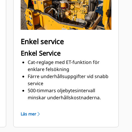
Enkel service
Enkel Service
Cat-reglage med ET-funktion för
enklare felsökning
Färre underhållsuppgifter vid snabb
service
500-timmars oljebytesintervall
minskar underhållskostnaderna.
Satser för ökad drifttid och
serviceavtal finns tillgängliga för
Läs mer
maximal drifttid
LED-belysning för tålig och tillförlitlig