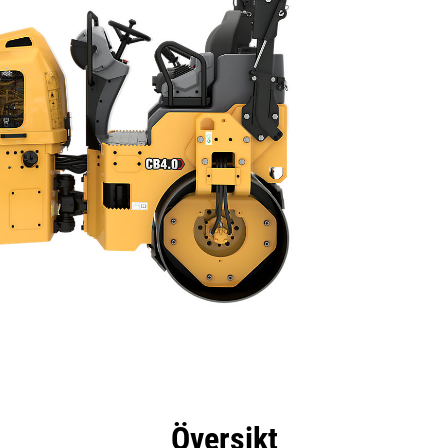
delar
Specifikationer
Verktyg
Rundtur
Översikt