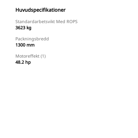
Huvudspecifikationer
Standardarbetsvikt Med ROPS
3623 kg
Packningsbredd
1300 mm
Motoreffekt (1)
48.2 hp
Hitta Återförsäljare
Begär En Offert