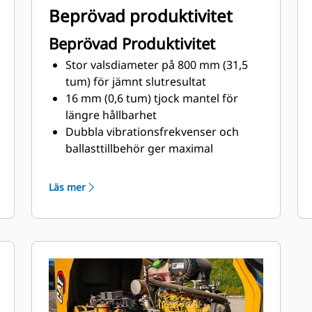
Beprövad produktivitet
Beprövad Produktivitet
Stor valsdiameter på 800 mm (31,5
tum) för jämnt slutresultat
16 mm (0,6 tum) tjock mantel för
längre hållbarhet
Dubbla vibrationsfrekvenser och
ballasttillbehör ger maximal
kompaktering
C1.7T-motor med 36 kW (48,2 hk)
Läs mer
(brutto)