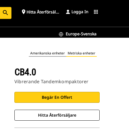
Logga In
place
apps
Hitta Återförsäljare
search
Europe-Svenska
Amerikanska enheter
Metriska enheter
CB4.0
Vibrerande Tandemkompaktorer
Begär En Offert
Hitta Återförsäljare