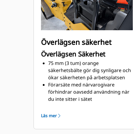
Överlägsen säkerhet
Överlägsen Säkerhet
75 mm (3 tum) orange
säkerhetsbälte gör dig synligare och
ökar säkerheten på arbetsplatsen
Förarsäte med närvarogivare
förhindrar oavsedd användning när
du inte sitter i sätet
Halkskyddade steg och plattformar
för ökad förarsäkerhet
Läs mer
Gult roterande varningsljus som
tillval