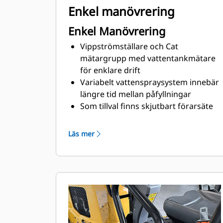
Enkel manövrering
Enkel Manövrering
Vippströmställare och Cat
mätargrupp med vattentankmätare
för enklare drift
Variabelt vattenspraysystem innebär
längre tid mellan påfyllningar
Som tillval finns skjutbart förarsäte
och dubbla körspakar för att
minimera förarutmattning och ge
Läs mer
bättre sikt över arbetsområdet