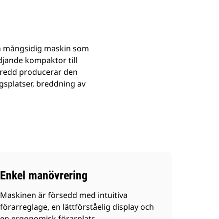
en mångsidig maskin som
jande kompaktor till
bredd producerar den
ngsplatser, breddning av
Enkel manövrering
Maskinen är försedd med intuitiva
förarreglage, en lättförståelig display och
en ergonomisk förarplats.