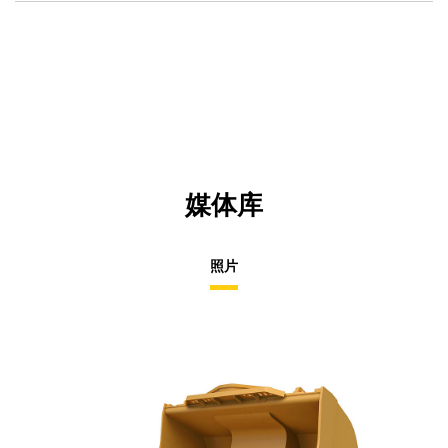
O
in
a
N
Ta
媒体库
照片