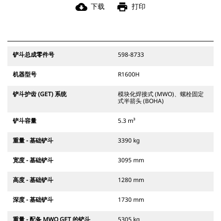
cloud_download
print
下载
打印
铲斗总成零件号
598-8733
机器型号
R1600H
铲斗护齿 (GET) 系统
模块化焊接式 (MWO)、螺栓固定
式半箭头 (BOHA)
铲斗容量
5.3 m³
重量 - 基础铲斗
3390 kg
宽度 - 基础铲斗
3095 mm
高度 - 基础铲斗
1280 mm
深度 - 基础铲斗
1730 mm
重量 - 配备 MWO GET 的铲斗
5305 kg