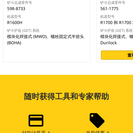
铲斗总成零件号
铲斗总成零件号
598-8733
561-1775
机器型号
机器型号
R1600H
R1700 和 R1700 
铲斗护齿 (GET) 系统
铲斗护齿 (GET) 系统
模块化焊接式 (MWO)、螺栓固定式半箭头
模块化焊接式、
(BOHA)
Durilock
查
随时获得工具和专家帮助
付款计算器
当前优惠