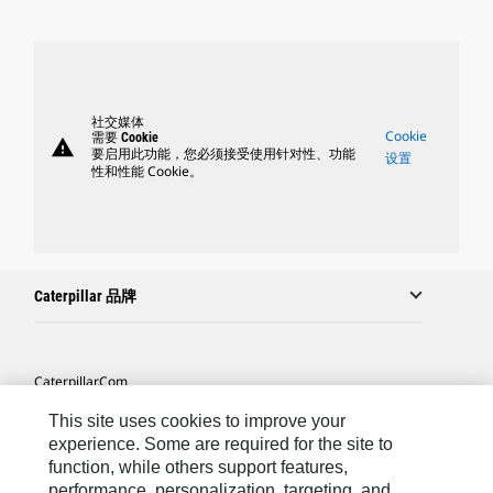
社交媒体
Cookie
需要 Cookie
warning
要启用此功能，您必须接受使用针对性、功能
设置
性和性能 Cookie。
Caterpillar 品牌
Caterpillar.com
联系 Caterpillar
This site uses cookies to improve your
experience. Some are required for the site to
站点地图
function, while others support features,
performance, personalization, targeting, and
Cookie Settings