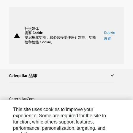
社交媒体
Cookie
需要 Cookie
warning
要启用此功能，您必须接受使用针对性、功能
设置
性和性能 Cookie。
Caterpillar 品牌
Caterpillar.com
联系 Caterpillar
This site uses cookies to improve your
experience. Some are required for the site to
站点地图
function, while others support features,
performance, personalization, targeting, and
Cookie Settings