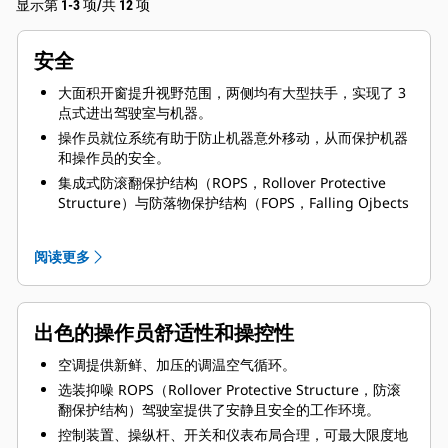
显示第 1-3 项/共 12 项
安全
大面积开窗提升视野范围，两侧均有大型扶手，实现了 3
点式进出驾驶室与机器。
操作员就位系统有助于防止机器意外移动，从而保护机器
和操作员的安全。
集成式防滚翻保护结构（ROPS，Rollover Protective
Structure）与防落物保护结构（FOPS，Falling Ojbects
Protective Structure）以弹性方式安装到机架上。
行车制动系统由可调式液压启动，停车制动功能由弹簧施
阅读更多
压、液压释放，因此，以确保液压完全失效时仍可制动。
位于发动机热侧和冷侧的维修区、铰链式腹形护板、铲斗
控制总成安全销、与地面齐高的存储室观测计和地面齐高
出色的操作员舒适性和操控性
的 3 个发动机停机开关，让维修更安全。
空调提供新鲜、加压的调温空气循环。
选装抑噪 ROPS（Rollover Protective Structure，防滚
翻保护结构）驾驶室提供了安静且安全的工作环境。
控制装置、操纵杆、开关和仪表布局合理，可最大限度地