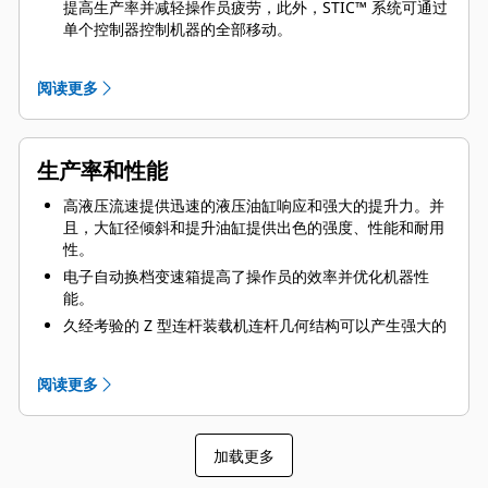
提高生产率并减轻操作员疲劳，此外，STIC™ 系统可通过
单个控制器控制机器的全部移动。
四角油冷式制动系统具有优异的制动控制性。
摆动式后轴可确保四轮均匀着地，始终保持最佳牵引力和
阅读更多
稳定性，并且，后部防滑差速器可在不平整地形上减少轮
胎磨损并最大程度地提高牵引力。
生产率和性能
高液压流速提供迅速的液压油缸响应和强大的提升力。并
且，大缸径倾斜和提升油缸提供出色的强度、性能和耐用
性。
电子自动换档变速箱提高了操作员的效率并优化机器性
能。
久经考验的 Z 型连杆装载机连杆几何结构可以产生强大的
挖掘力并增加了后翻角度，实现更好的铲斗装载和物料保
持能力。
阅读更多
选用行驶控制系统可减少提升臂和铲斗的前、后平斜，让
操作员可以放心地在装载和搬运操作期间以高于 5
km/h（3 mph）的速度行驶，实现快速循环。
加载更多
运用机械驱动电子单体喷射（MEUI™）高压直喷燃油系