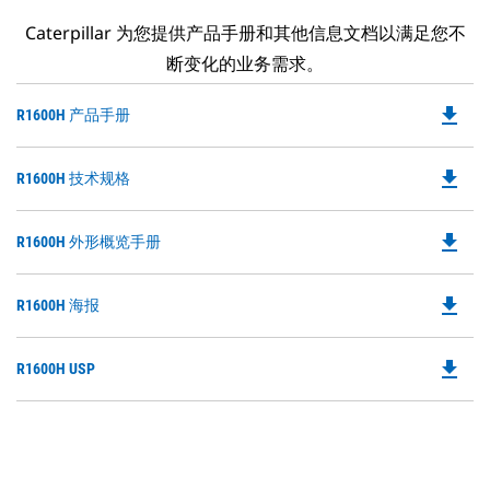
Caterpillar 为您提供产品手册和其他信息文档以满足您不
断变化的业务需求。
file_download
Do
R1600H 产品手册
P
O
file_download
Do
R1600H 技术规格
in
P
a
O
N
file_download
Do
R1600H 外形概览手册
in
Ta
P
a
O
N
file_download
Do
R1600H 海报
in
Ta
P
a
O
N
file_download
Do
R1600H USP
in
Ta
P
a
O
N
in
Ta
a
N