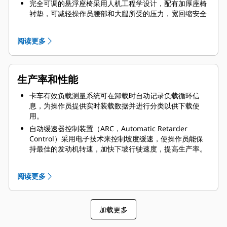
完全可调的悬浮座椅采用人机工程学设计，配有加厚座椅
衬垫，可减轻操作员腰部和大腿所受的压力，宽回缩安全
带则为操作员提供安全舒适的保护。
舒适方向盘具有倾斜转向功能，可提供舒适的驾驶位置，
阅读更多
便于紧握方向盘并进行更有效的控制。
防滚翻保护结构（ROPS）与防落物保护结构（FOPS）弹
性安装在主机架上，避免操作员感受振动，驾驶更舒适。
生产率和性能
卡车有效负载测量系统可在卸载时自动记录负载循环信
息，为操作员提供实时装载数据并进行分类以供下载使
用。
自动缓速器控制装置（ARC，Automatic Retarder
Control）采用电子技术来控制坡度缓速，使操作员能保
持最佳的发动机转速，加快下坡行驶速度，提高生产率。
单级提升油缸能快速卸料，提升时间只需 16 秒，下降时
间仅为 21 秒。
阅读更多
加载更多