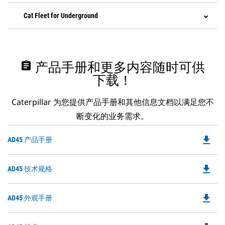
Cat Fleet for Underground
assignment
产品手册和更多内容随时可供
下载！
Caterpillar 为您提供产品手册和其他信息文档以满足您不
断变化的业务需求。
file_download
Do
AD45 产品手册
P
O
file_download
Do
AD45 技术规格
in
P
a
O
N
file_download
Do
AD45 外观手册
in
Ta
P
a
O
N