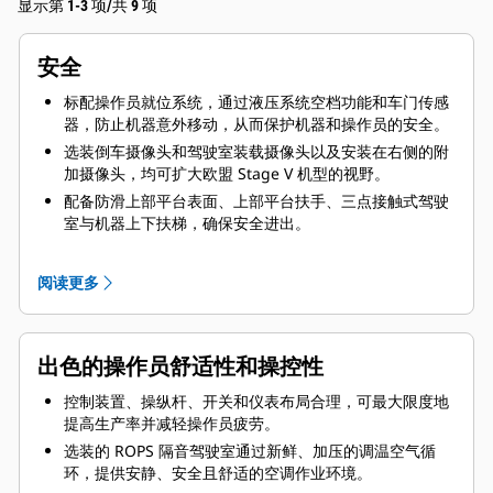
显示第 1-3 项/共 9 项
安全
标配操作员就位系统，通过液压系统空档功能和车门传感
器，防止机器意外移动，从而保护机器和操作员的安全。
选装倒车摄像头和驾驶室装载摄像头以及安装在右侧的附
加摄像头，均可扩大欧盟 Stage V 机型的视野。
配备防滑上部平台表面、上部平台扶手、三点接触式驾驶
室与机器上下扶梯，确保安全进出。
四角油冷式制动系统具有优异的控制性，行车制动系统由
液压压力驱动，停车制动功能由弹簧施加且由液压释放，
阅读更多
以确保液压完全失效时仍可制动。
借助转向机架锁、车斗固定销、废热屏蔽装置与防火隔离
板、装有防爆裂护套的铰接液压软管、后挡板固定销（推
出色的操作员舒适性和操控性
料器车斗）以及发动机冷热侧标志，维修工作更加安全。
控制装置、操纵杆、开关和仪表布局合理，可最大限度地
提高生产率并减轻操作员疲劳。
选装的 ROPS 隔音驾驶室通过新鲜、加压的调温空气循
环，提供安静、安全且舒适的空调作业环境。