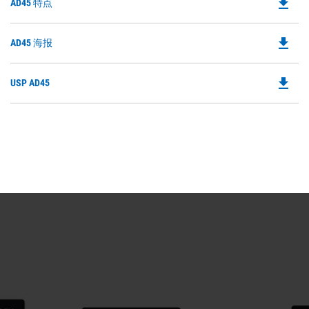
file_download
Do
AD45 特点
in
Ta
P
a
O
N
file_download
Do
AD45 海报
in
Ta
P
a
O
N
file_download
Do
USP AD45
in
Ta
P
a
O
N
in
Ta
a
N
Ta