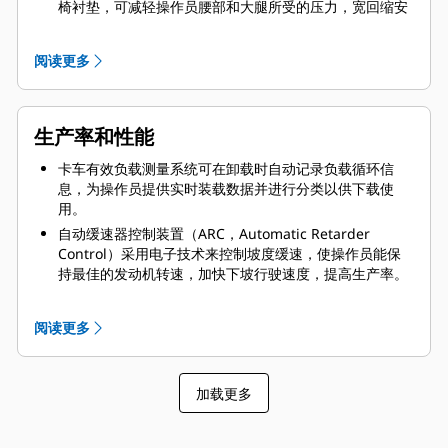
椅衬垫，可减轻操作员腰部和大腿所受的压力，宽回缩安
全带则为操作员提供安全而舒适的保护。
舒适方向盘具有倾斜转向功能，可提供舒适的驾驶位置，
阅读更多
便于紧握方向盘并进行更有效的控制。
四角油冷式制动系统具有优异的控制性；集成系统将行车
制动、辅助制动、停车制动与缓速功能集成在一个强大的
生产率和性能
系统内，实现最佳制动效率。
卡车有效负载测量系统可在卸载时自动记录负载循环信
息，为操作员提供实时装载数据并进行分类以供下载使
用。
自动缓速器控制装置（ARC，Automatic Retarder
Control）采用电子技术来控制坡度缓速，使操作员能保
持最佳的发动机转速，加快下坡行驶速度，提高生产率。
单级提升油缸能快速卸料，提升时间只需 16 秒，下降时
间仅为 21 秒。
阅读更多
加载更多