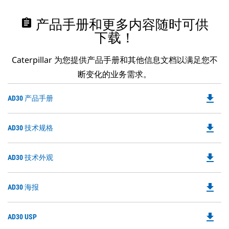
assignment
产品手册和更多内容随时可供
下载！
Caterpillar 为您提供产品手册和其他信息文档以满足您不
断变化的业务需求。
file_download
Do
AD30 产品手册
P
O
file_download
Do
AD30 技术规格
in
P
a
O
N
file_download
Do
AD30 技术外观
in
Ta
P
a
O
N
file_download
Do
AD30 海报
in
Ta
P
a
O
N
file_download
Do
AD30 USP
in
Ta
P