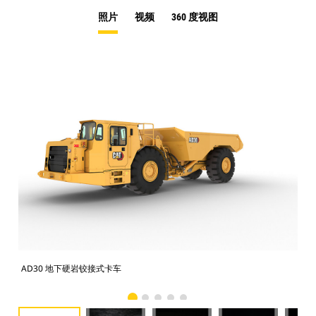
照片
视频
360 度视图
AD30 地下硬岩铰接式卡车
AD