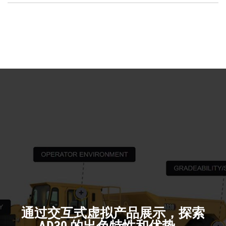
a
O
N
in
Ta
a
N
Ta
通过交互式虚拟产品展示，探索
AD30 的出色特性和优势。