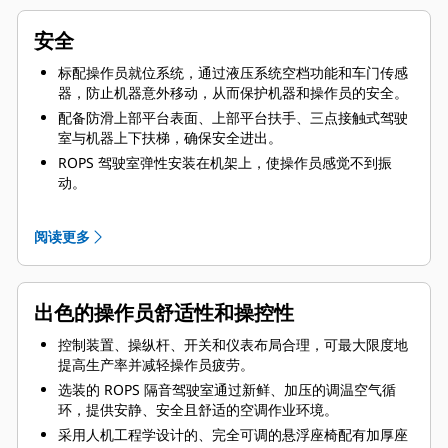
安全
标配操作员就位系统，通过液压系统空档功能和车门传感
器，防止机器意外移动，从而保护机器和操作员的安全。
配备防滑上部平台表面、上部平台扶手、三点接触式驾驶
室与机器上下扶梯，确保安全进出。
ROPS 驾驶室弹性安装在机架上，使操作员感觉不到振
动。
四角油冷式制动系统具有优异的控制性，行车制动系统由
液压压力驱动，停车制动功能由弹簧施加且由液压释放，
阅读更多
以确保液压完全失效时仍可制动。
借助车斗固定销、废热屏蔽装置与防火隔离板、装有防爆
裂护套的铰接液压软管、后挡板固定销（推料器车斗）以
出色的操作员舒适性和操控性
及发动机冷热侧标志，维修工作更加安全。
控制装置、操纵杆、开关和仪表布局合理，可最大限度地
提高生产率并减轻操作员疲劳。
选装的 ROPS 隔音驾驶室通过新鲜、加压的调温空气循
环，提供安静、安全且舒适的空调作业环境。
采用人机工程学设计的、完全可调的悬浮座椅配有加厚座