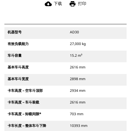
cloud_download
print
下载
打印
机器型号
AD30
有效负载能力
27,000 kg
车斗容量
15.2 m³
基本车斗高度
2616 mm
基本车斗宽度
2898 mm
卡车高度 – 空车斗顶部
2934 mm
卡车高度 – 车斗装载
2616 mm
卡车高度 – 卸载间隙*
703 mm
卡车长度 – 整体车斗下降
10393 mm