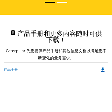
assignment
产品手册和更多内容随时可供
下载！
Caterpillar 为您提供产品手册和其他信息文档以满足您不
断变化的业务需求。
file_download
Do
产品手册
P
O
in
a
N
Ta