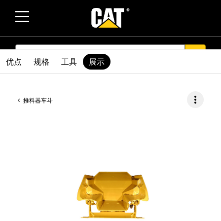
SEARCH
search
优点
规格
工具
展示
more_vert
推料器车斗