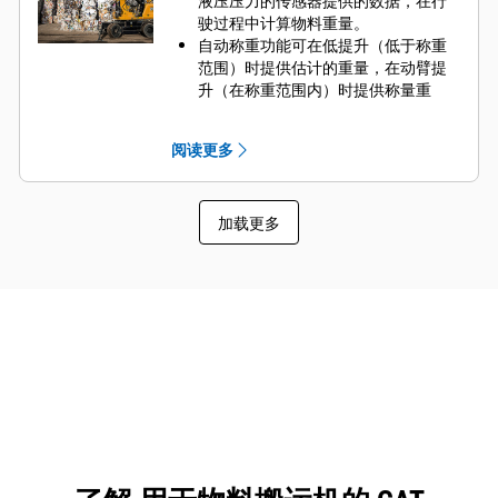
液压压力的传感器提供的数据，在行
驶过程中计算物料重量。
自动称重功能可在低提升（低于称重
范围）时提供估计的重量，在动臂提
升（在称重范围内）时提供称量重
量。
通过实时重量估计，在最后一斗装料
阅读更多
时轻松倒掉多余物料，实现精确装
载，避免欠载/过载。
经过计算得出估计重量后，抓斗的有
加载更多
效负载就会转移到卡车累积有效负载
重量中。抓斗装载完全倾卸后，有效
负载装载就会锁定在卡车上。
设置可选的抓取和倾倒区域边界，可
防止在重新分拣等活动中有效负载计
算出错。
可以在触摸屏监视器上轻松查看抓斗
有效负载和卡车累积有效负载重量。
当抓斗负载超过机器有效负载限制
时，收到有效负载过载警报。