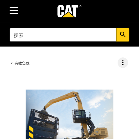
SEARCH
search
more_vert
有效负载