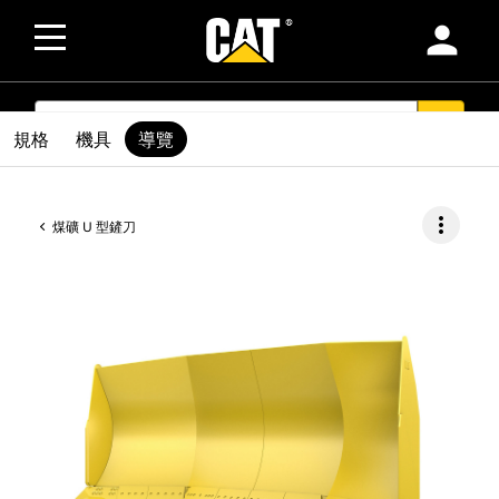
person
SEARCH
search
規格
機具
導覽
more_vert
煤礦 U 型鏟刀