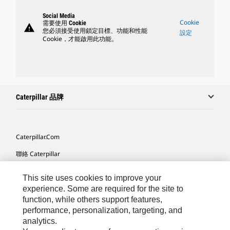
Social Media
Cookie
需要使用 Cookie
warning
您必須接受使用鎖定目標、功能和性能
設定
Cookie，才能啟用此功能。
Caterpillar 品牌
Caterpillar.com
聯絡 Caterpillar
我的行銷偏好設定
This site uses cookies to improve your
網站地圖
experience. Some are required for the site to
function, while others support features,
Cookie Settings
performance, personalization, targeting, and
analytics.
法律