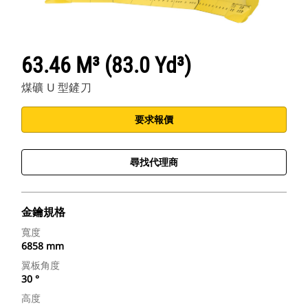
63.46 M³ (83.0 Yd³)
煤礦 U 型鏟刀
要求報價
尋找代理商
金鑰規格
寬度
6858 mm
翼板角度
30 °
高度