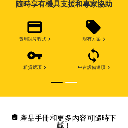
隨時享有機具支援和專家協助
費用試算程式
現有方案
租賃選項
中古設備選項
assignment
產品手冊和更多內容可隨時下
載！