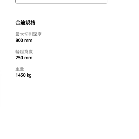
金鑰規格
最大切割深度
800 mm
輪鋸寬度
250 mm
重量
1450 kg
立即購買
要求報價