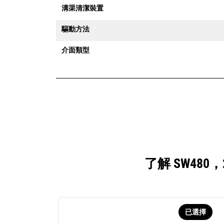
溝渠清潔裝置
驅動方法
介面類型
了解 SW480
已選擇