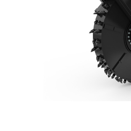
SW480，250 Mm (10 In)
優
變更機型