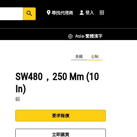
登入
place
apps
尋找代理商
search
Asia-繁體漢字
美國
公制
SW480，250 Mm (10
In)
鋸
要求報價
立即購買