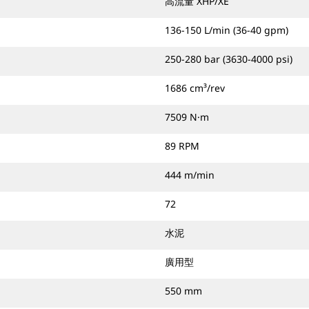
高流量 XHP/XE
136-150 L/min (36-40 gpm)
250-280 bar (3630-4000 psi)
1686 cm³/rev
7509 N·m
89 RPM
444 m/min
72
水泥
廣用型
550 mm