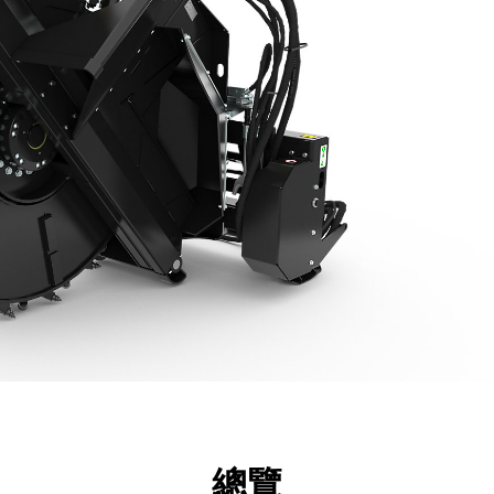
點
規格
機具
導覽
總覽