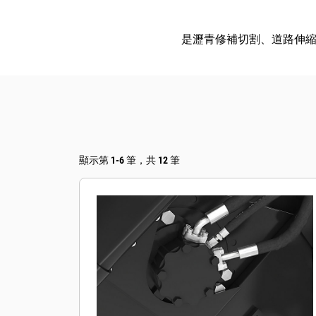
是瀝青修補切割、道路伸
顯示第 1-6 筆，共 12 筆