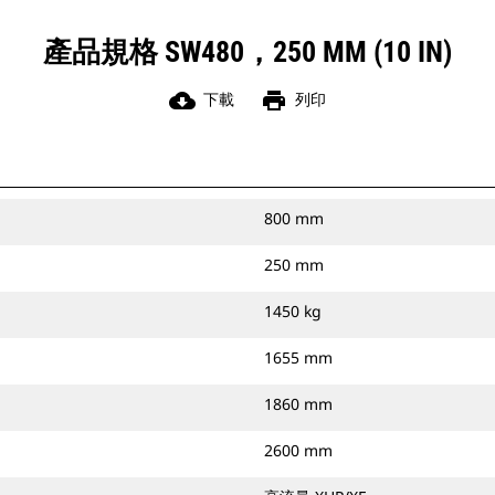
產品規格 SW480，250 MM (10 IN)
cloud_download
print
下載
列印
800 mm
250 mm
1450 kg
1655 mm
1860 mm
2600 mm