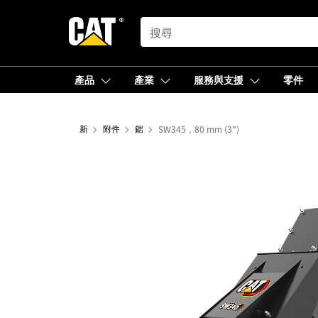
SEARCH
產品
產業
服務與支援
零件
新
附件
鋸
SW345，80 mm (3")