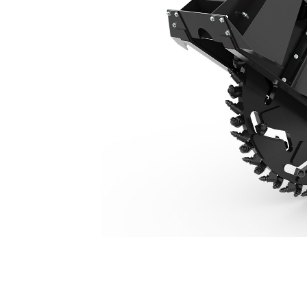
SW345，80 Mm (3")
優
變更機型