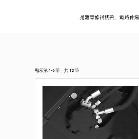
是瀝青修補切割、道路伸
顯示第 1-6 筆，共 12 筆