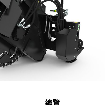
點
規格
機具
導覽
總覽