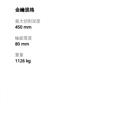
金鑰規格
最大切割深度
450 mm
輪鋸寬度
80 mm
重量
1126 kg
立即購買
要求報價