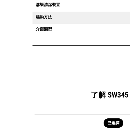
溝渠清潔裝置
驅動方法
介面類型
了解 SW3
已選擇