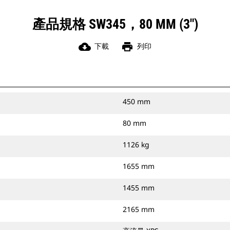
產品規格 SW345，80 MM (3")
cloud_download
print
下載
列印
450 mm
80 mm
1126 kg
1655 mm
1455 mm
2165 mm