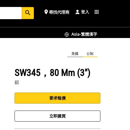
登入
place
apps
尋找代理商
search
Asia-繁體漢字
美國
公制
SW345，80 Mm (3")
鋸
要求報價
立即購買