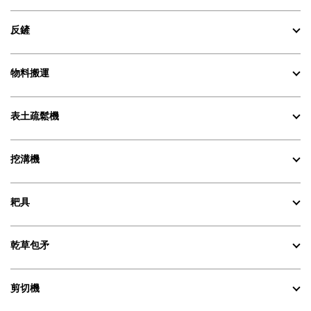
反鏟
物料搬運
表土疏鬆機
挖溝機
耙具
乾草包矛
剪切機