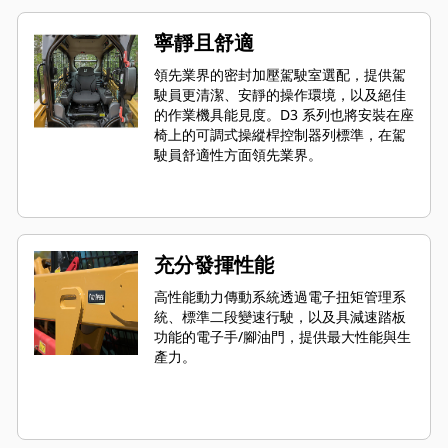
寧靜且舒適
領先業界的密封加壓駕駛室選配，提供駕
駛員更清潔、安靜的操作環境，以及絕佳
的作業機具能見度。D3 系列也將安裝在座
椅上的可調式操縱桿控制器列標準，在駕
駛員舒適性方面領先業界。
充分發揮性能
高性能動力傳動系統透過電子扭矩管理系
統、標準二段變速行駛，以及具減速踏板
功能的電子手/腳油門，提供最大性能與生
產力。