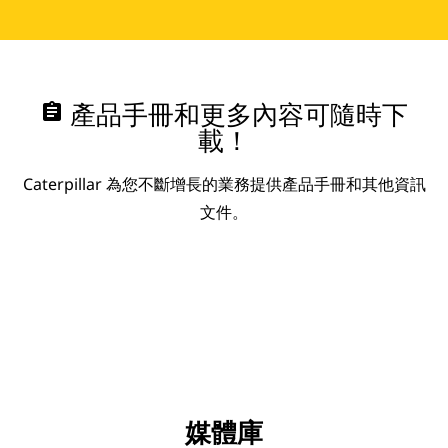
assignment
產品手冊和更多內容可隨時下
載！
Caterpillar 為您不斷增長的業務提供產品手冊和其他資訊
文件。
媒體庫