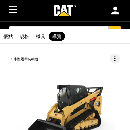
person
SEARCH
search
優點
規格
機具
導覽
more_vert
小型履帶裝載機