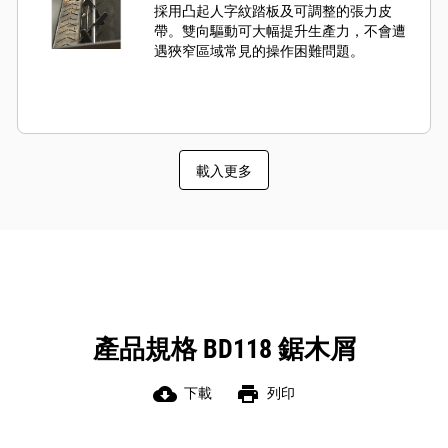
採用凸起人字紋踏板及可調整的張力皮
帶。雙向驅動可大幅提升生產力，不會遭
遇狹窄區域常見的操作困難問題。
載入更多
產品規格 BD118 鋸木屑
cloud_download
print
下載
列印