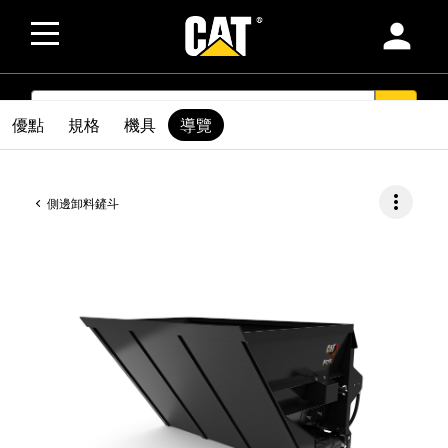
person
SEARCH
search
優點
規格
機具
導覽
more_vert
側邊卸料鏟斗