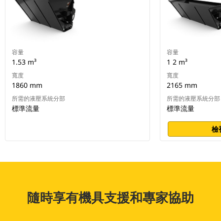
容量
容量
1.53 m³
1 2 m³
寬度
寬度
1860 mm
2165 mm
所需的液壓系統分部
所需的液壓系統分部
標準流量
標準流量
檢
隨時享有機具支援和專家協助