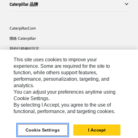
Caterpillar 品牌
Caterpillar.com
聯絡 Caterpillar
我的行銷偏好設定
網站地圖
This site uses cookies to improve your
experience. Some are required for the site to
Cookie Settings
function, while others support features,
performance, personalization, targeting, and
法律
analytics.
隱私權
You can adjust your preferences anytime using
Cookie Settings.
關於 Cat
By selecting I Accept, you agree to the use of
functional, performance, and targeting cookies.
TW - Chinese
© 2026 Caterpillar. All Rights Reserved.
Cookie Settings
I Accept