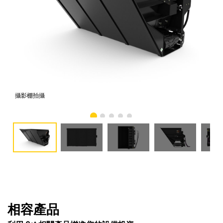
攝影棚拍攝
正
相容產品