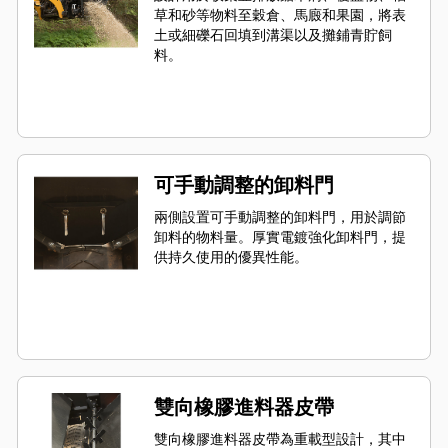
草和砂等物料至穀倉、馬廄和果園，將表
土或細礫石回填到溝渠以及攤鋪青貯飼
料。
可手動調整的卸料門
兩側設置可手動調整的卸料門，用於調節
卸料的物料量。厚實電鍍強化卸料門，提
供持久使用的優異性能。
雙向橡膠進料器皮帶
雙向橡膠進料器皮帶為重載型設計，其中