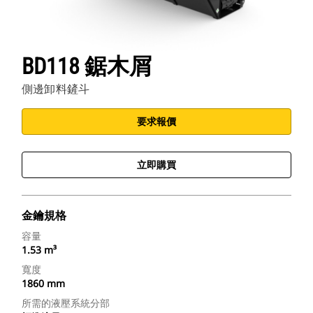
BD118 鋸木屑
側邊卸料鏟斗
要求報價
立即購買
金鑰規格
容量
1.53 m³
寬度
1860 mm
所需的液壓系統分部