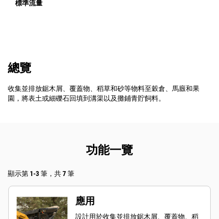
標準流量
總覽
收集並排放鋸木屑、覆蓋物、稻草和砂等物料至穀倉、馬廄和果
園，將表土或細礫石回填到溝渠以及攤鋪青貯飼料。
功能一覽
顯示第 1-3 筆，共 7 筆
應用
設計用於收集並排放鋸木屑、覆蓋物、稻