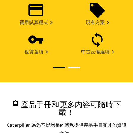
費用試算程式
現有方案
租賃選項
中古設備選項
assignment
產品手冊和更多內容可隨時下
載！
Caterpillar 為您不斷增長的業務提供產品手冊和其他資訊