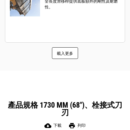
全長度滑移桿提供底板額外的剛性及耐磨
性。
載入更多
產品規格 1730 MM (68")、栓接式刀
刃
cloud_download
print
下載
列印