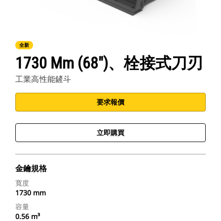
全新
1730 Mm (68")、栓接式刀刃
工業高性能鏟斗
要求報價
立即購買
金鑰規格
寬度
1730 mm
容量
0.56 m³