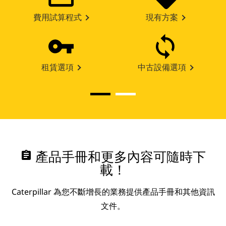
費用試算程式
現有方案
租賃選項
中古設備選項
assignment
產品手冊和更多內容可隨時下
載！
Caterpillar 為您不斷增長的業務提供產品手冊和其他資訊
文件。