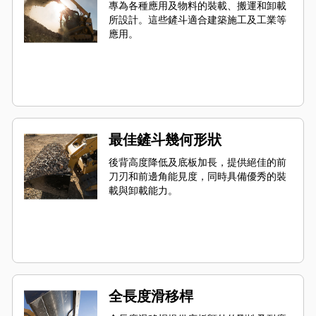
專為各種應用及物料的裝載、搬運和卸載
所設計。這些鏟斗適合建築施工及工業等
應用。
最佳鏟斗幾何形狀
後背高度降低及底板加長，提供絕佳的前
刀刃和前邊角能見度，同時具備優秀的裝
載與卸載能力。
全長度滑移桿