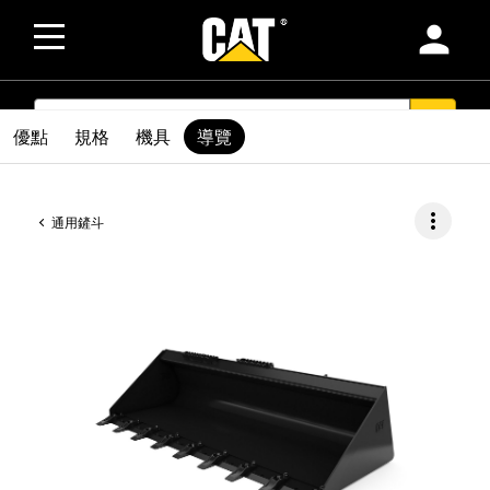
person
SEARCH
search
優點
規格
機具
導覽
more_vert
通用鏟斗