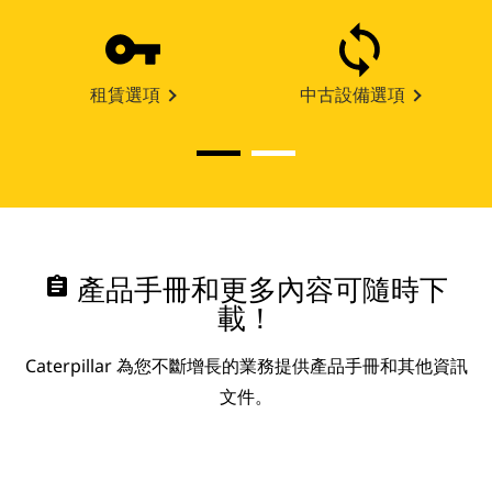
租賃選項
中古設備選項
assignment
產品手冊和更多內容可隨時下
載！
Caterpillar 為您不斷增長的業務提供產品手冊和其他資訊
文件。