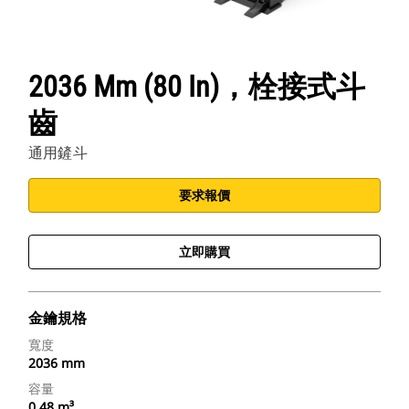
2036 Mm (80 In)，栓接式斗
齒
通用鏟斗
要求報價
立即購買
金鑰規格
寬度
2036 mm
容量
0.48 m³