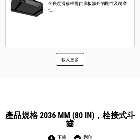
全長度滑移桿提供底板額外的剛性及耐磨
性。
載入更多
產品規格 2036 MM (80 IN)，栓接式斗
齒
cloud_download
print
下載
列印