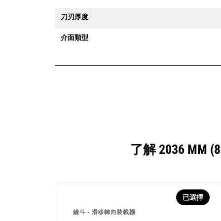
刀刃厚度
介面類型
了解 2036 M
已選擇
鏟斗 - 滑移轉向裝載機