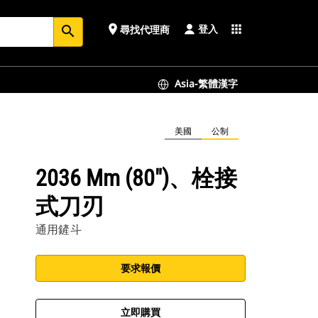
登入
place
apps
尋找代理商
search
Asia-繁體漢字
美國
公制
2036 Mm (80")、栓接
式刀刃
通用鏟斗
要求報價
立即購買