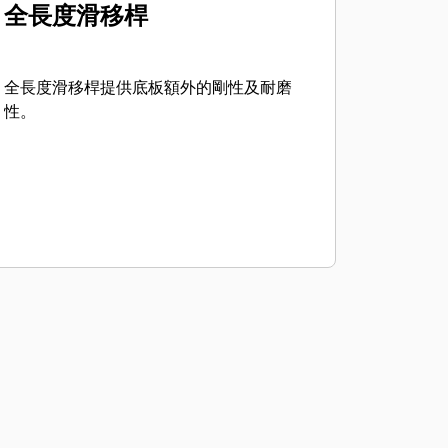
全長度滑移桿
全長度滑移桿提供底板額外的剛性及耐磨
性。