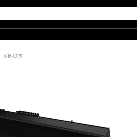
0")、栓接式刀刃