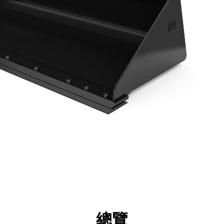
點
規格
機具
導覽
總覽