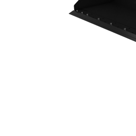
2036 Mm (80")、栓接式刀刃
優
變更機型