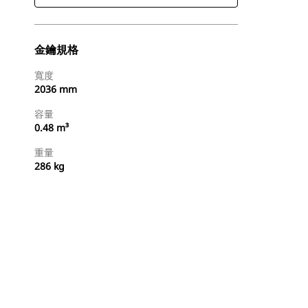
金鑰規格
寬度
2036 mm
容量
0.48 m³
重量
286 kg
立即購買
要求報價