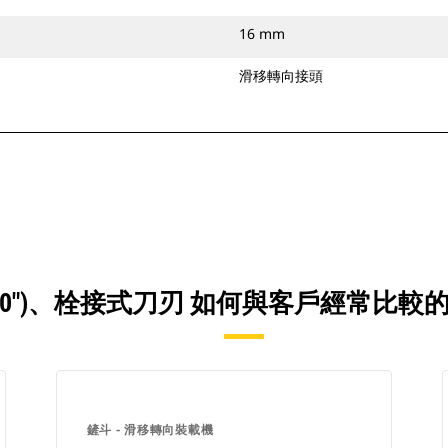
16 mm
滑移轉向接頭
M (80")、栓接式刀刃 如何與客戶經常
鏟斗 - 滑移轉向裝載機