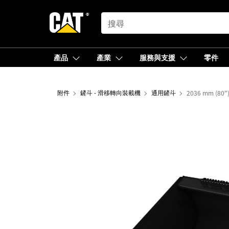
SEARCH
產品
產業
服務與支援
零件
附件
鏟斗 - 滑移轉向裝載機
通用鏟斗
2036 mm (8