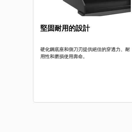
堅固耐用的設計
硬化鋼底座和側刀刃提供絕佳的穿透力、耐
用性和磨損使用壽命。