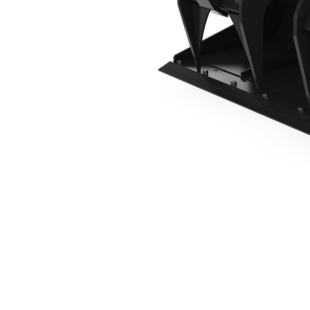
1730 Mm (68 In)、栓接式刀刃
優
變更機型