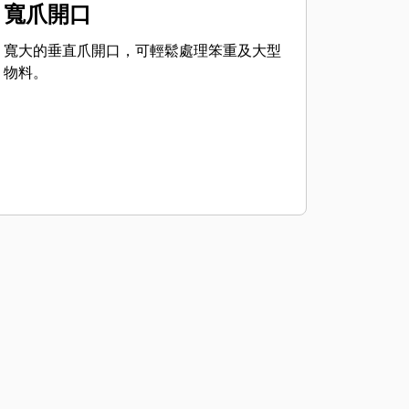
寬爪開口
寬大的垂直爪開口，可輕鬆處理笨重及大型
物料。