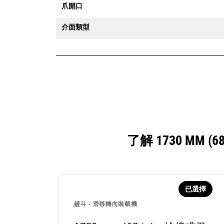
爪開口
介面類型
了解 1730 M
已選擇
鏟斗 - 滑移轉向裝載機