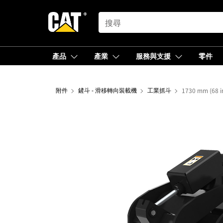
SEARCH
產品
產業
服務與支援
零件
附件
鏟斗 - 滑移轉向裝載機
工業抓斗
1730 mm (6