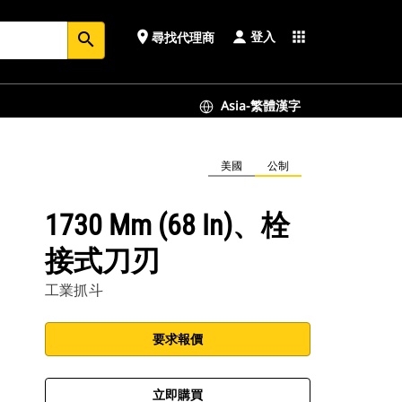
登入
place
apps
尋找代理商
search
Asia-繁體漢字
美國
公制
1730 Mm (68 In)、栓
接式刀刃
工業抓斗
要求報價
立即購買