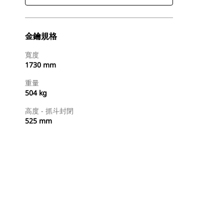
金鑰規格
寬度
1730 mm
重量
504 kg
高度 - 抓斗封閉
525 mm
立即購買
要求報價