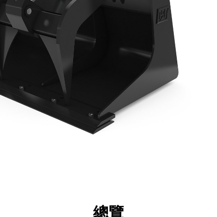
點
規格
機具
導覽
總覽