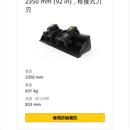
2350 mm (92 in)，栓接式刀
刃
寬度
2350 mm
重量
631 kg
高度 - 抓斗封閉
833 mm
檢視詳細資訊