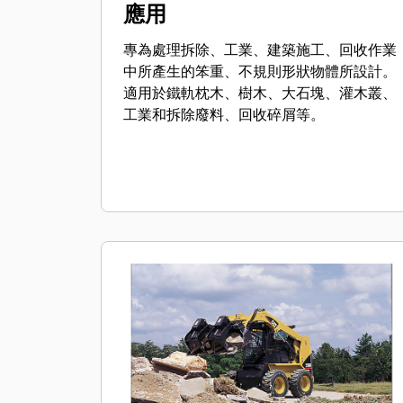
應用
專為處理拆除、工業、建築施工、回收作業
中所產生的笨重、不規則形狀物體所設計。
適用於鐵軌枕木、樹木、大石塊、灌木叢、
工業和拆除廢料、回收碎屑等。