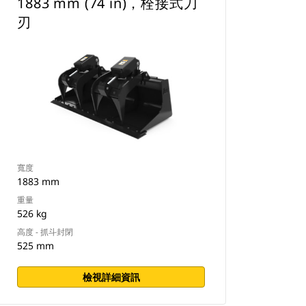
1883 mm (74 in)，栓接式刀
刃
寬度
1883 mm
重量
526 kg
高度 - 抓斗封閉
525 mm
檢視詳細資訊