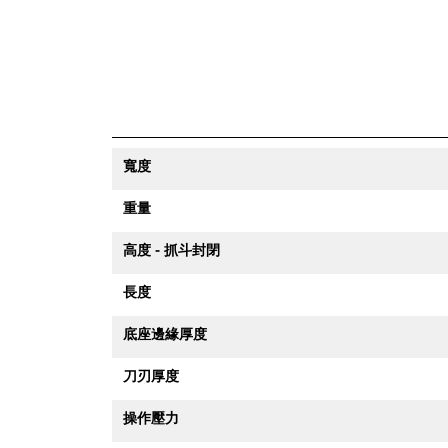
寬度
重量
高度 - 抓斗封閉
長度
底座邊緣厚度
刀刃厚度
操作壓力