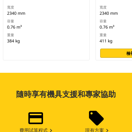
寬度
寬度
2340 mm
2340 mm
容量
容量
0.76 m³
0.76 m³
重量
重量
384 kg
411 kg
檢
隨時享有機具支援和專家協助
費用試算程式
現有方案