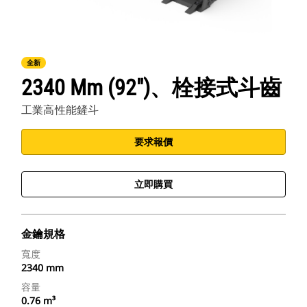
全新
2340 Mm (92")、栓接式斗齒
工業高性能鏟斗
要求報價
立即購買
金鑰規格
寬度
2340 mm
容量
0.76 m³