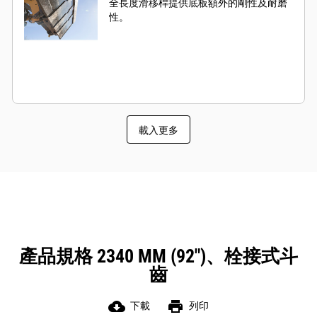
全長度滑移桿提供底板額外的剛性及耐磨
性。
載入更多
產品規格 2340 MM (92")、栓接式斗
齒
cloud_download
print
下載
列印