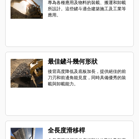
專為各種應用及物料的裝載、搬運和卸載
所設計。這些鏟斗適合建築施工及工業等
應用。
最佳鏟斗幾何形狀
後背高度降低及底板加長，提供絕佳的前
刀刃和前邊角能見度，同時具備優秀的裝
載與卸載能力。
全長度滑移桿