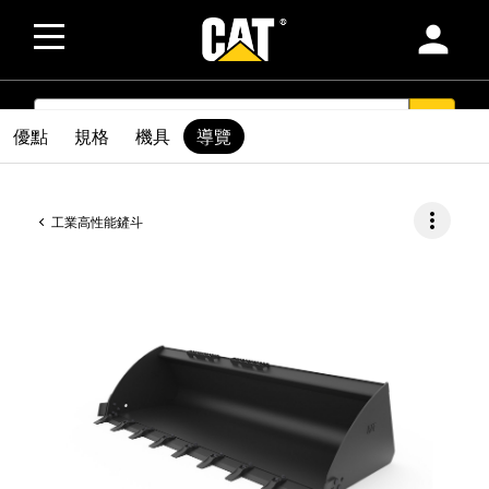
person
SEARCH
search
優點
規格
機具
導覽
more_vert
工業高性能鏟斗