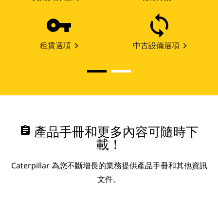
租賃選項
中古設備選項
assignment
產品手冊和更多內容可隨時下
載！
Caterpillar 為您不斷增長的業務提供產品手冊和其他資訊
文件。