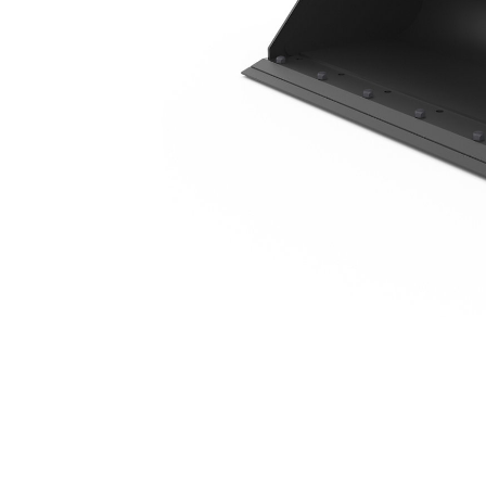
1576 Mm (62")、栓接式刀刃
優
變更機型