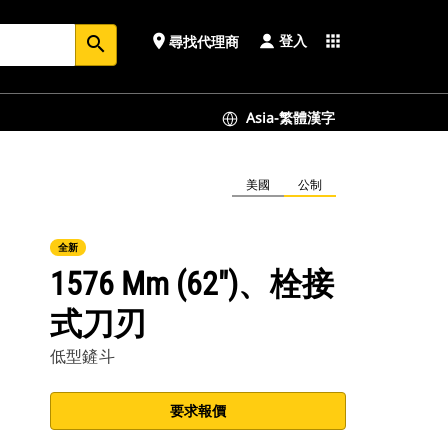
登入
place
apps
尋找代理商
search
Asia-繁體漢字
美國
公制
全新
1576 Mm (62")、栓接
式刀刃
低型鏟斗
要求報價