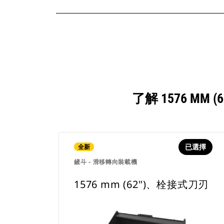
了解 1576 M
已選擇
全新
鏟斗 - 滑移轉向裝載機
1576 mm (62")、栓接式刀刃