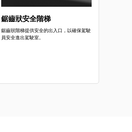
鋸齒狀安全階梯
鋸齒狀階梯提供安全的出入口，以確保駕駛
員安全進出駕駛室。