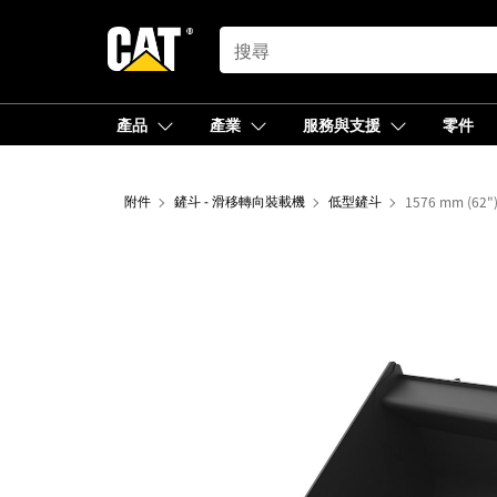
SEARCH
產品
產業
服務與支援
零件
附件
鏟斗 - 滑移轉向裝載機
低型鏟斗
1576 mm (6