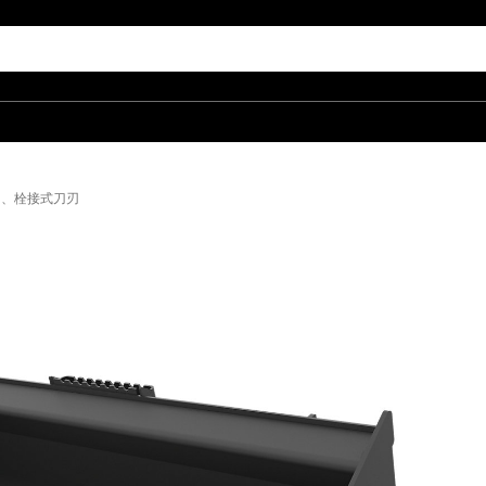
2")、栓接式刀刃