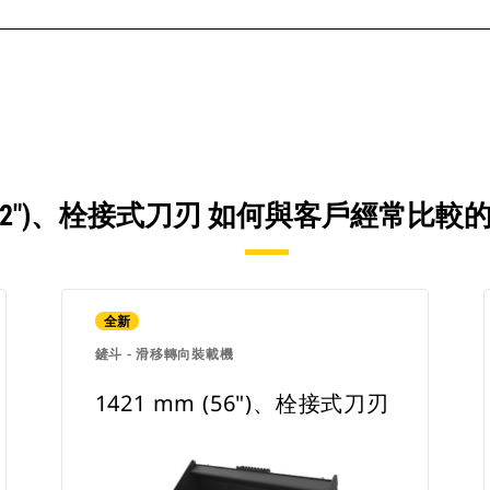
M (62")、栓接式刀刃 如何與客戶經常
全新
鏟斗 - 滑移轉向裝載機
1421 mm (56")、栓接式刀刃