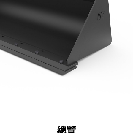
點
規格
機具
導覽
總覽