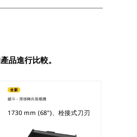
比較的產品進行比較。
全新
鏟斗 - 滑移轉向裝載機
1730 mm (68")、栓接式刀刃