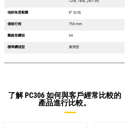
12/8, 18/8, 24/7 in)
傾斜角度範圍
8° 左/右
側移行程
750 mm
圓錐形鑽頭
54
標準鑽頭型
廣用型
了解 PC306 如何與客戶經常比較的
產品進行比較。