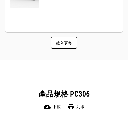
載入更多
產品規格 PC306
cloud_download
print
下載
列印