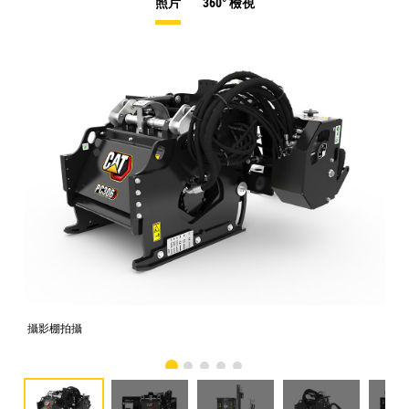
照片
360° 檢視
攝影棚拍攝
正