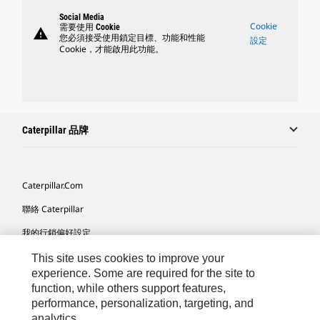
Social Media
Cookie
需要使用 Cookie
warning
您必須接受使用鎖定目標、功能和性能
設定
Cookie，才能啟用此功能。
Caterpillar 品牌
Caterpillar.com
聯絡 Caterpillar
我的行銷偏好設定
網站地圖
This site uses cookies to improve your
experience. Some are required for the site to
Cookie Settings
function, while others support features,
performance, personalization, targeting, and
法律
analytics.