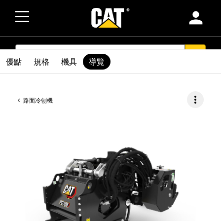
person
SEARCH
search
優點
規格
機具
導覽
more_vert
路面冷刨機