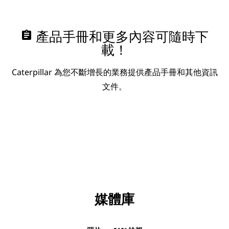
assignment
產品手冊和更多內容可隨時下
載！
Caterpillar 為您不斷增長的業務提供產品手冊和其他資訊
文件。
媒體庫