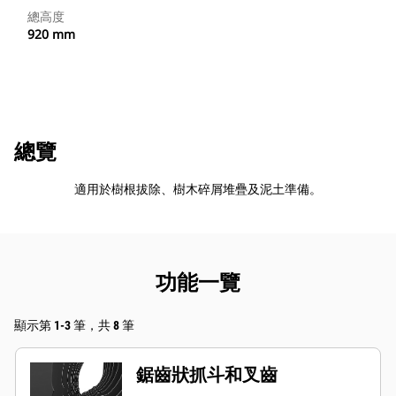
總高度
920 mm
總覽
適用於樹根拔除、樹木碎屑堆疊及泥土準備。
功能一覽
顯示第 1-3 筆，共 8 筆
鋸齒狀抓斗和叉齒