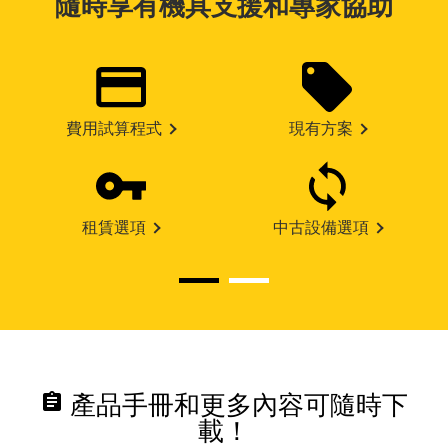
隨時享有機具支援和專家協助
費用試算程式
現有方案
租賃選項
中古設備選項
assignment
產品手冊和更多內容可隨時下
載！