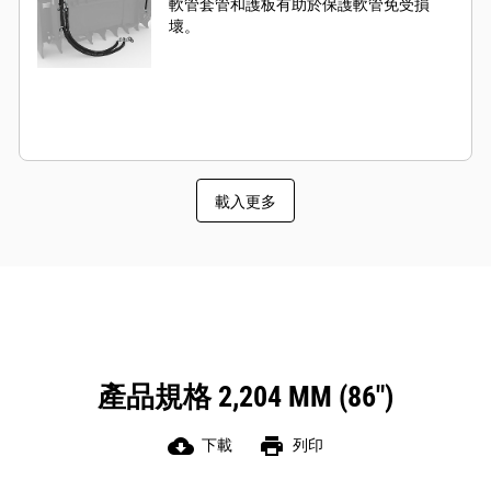
軟管套管和護板有助於保護軟管免受損
壞。
載入更多
產品規格 2,204 MM (86")
cloud_download
print
下載
列印