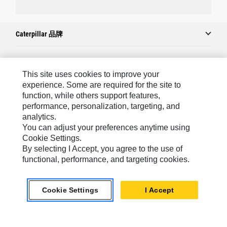
Caterpillar 品牌
Caterpillar.com
This site uses cookies to improve your
experience. Some are required for the site to
聯絡 Caterpillar
function, while others support features,
performance, personalization, targeting, and
我的行銷偏好設定
analytics.
網站地圖
You can adjust your preferences anytime using
Cookie Settings.
Cookie Settings
By selecting I Accept, you agree to the use of
法律
functional, performance, and targeting cookies.
隱私權
Cookie Settings
I Accept
關於 Cat