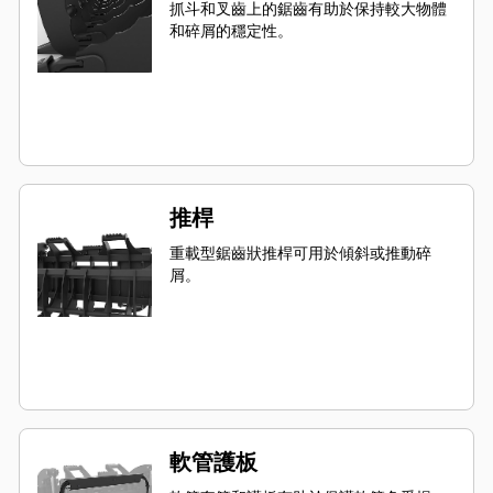
抓斗和叉齒上的鋸齒有助於保持較大物體
和碎屑的穩定性。
推桿
重載型鋸齒狀推桿可用於傾斜或推動碎
屑。
軟管護板