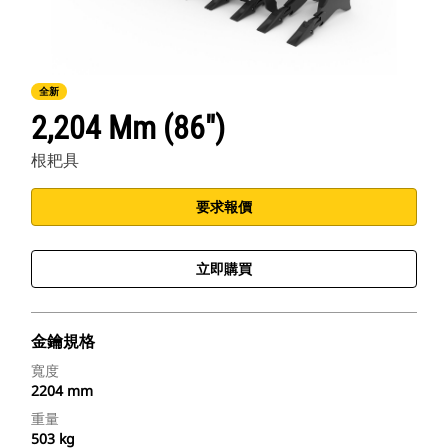
全新
2,204 Mm (86")
根耙具
要求報價
立即購買
金鑰規格
寬度
2204 mm
重量
503 kg