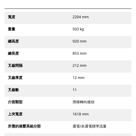
寬度
2204 mm
重量
503 kg
總高度
920 mm
總長度
853 mm
叉齒間隔
212 mm
叉齒厚度
12 mm
叉齒數
11
介面類型
滑移轉向接頭
上夾寬度
1618 mm
所需的液壓系統分部
通電/未通電標準流量