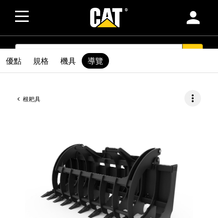
person
SEARCH
search
優點
規格
機具
導覽
more_vert
根耙具