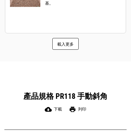
基。
載入更多
產品規格 PR118 手動斜角
cloud_download
print
下載
列印