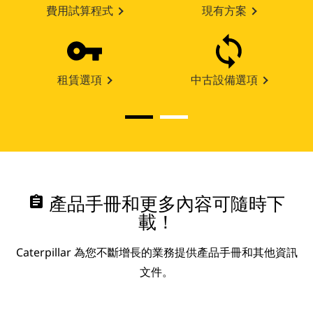
費用試算程式
現有方案
租賃選項
中古設備選項
assignment
產品手冊和更多內容可隨時下
載！
Caterpillar 為您不斷增長的業務提供產品手冊和其他資訊
文件。