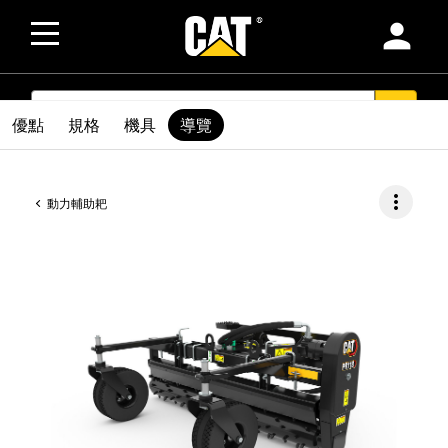
person
SEARCH
search
優點
規格
機具
導覽
more_vert
動力輔助耙