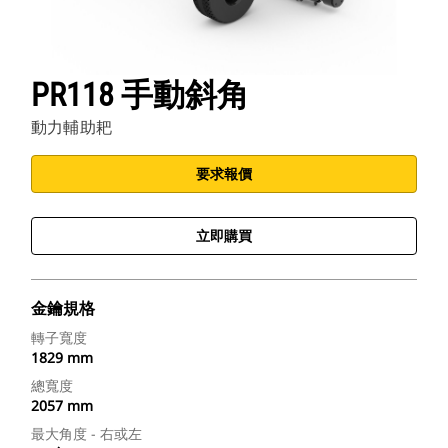
PR118 手動斜角
動力輔助耙
要求報價
立即購買
金鑰規格
轉子寬度
1829 mm
總寬度
2057 mm
最大角度 - 右或左