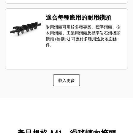
輪箱，提供最佳的鑽頭速度和輸出扭
矩，適合因應重載型的高性能鑽孔需
求。
適合每種應用的耐用鑽頭
耐用鑽頭可用於多種專案。標準鑽頭、樹
木用鑽頭、工業用鑽頭及標準岩石鑽機頭
鑽頭 (栓接式) 可應付多種用途及地面條
件。
載入更多