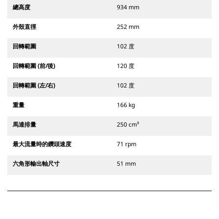
總高度
934 mm
外殼直徑
252 mm
回轉範圍
102 度
回轉範圍 (前/後)
120 度
回轉範圍 (左/右)
102 度
重量
166 kg
馬達排量
250 cm³
最大流量時的鑽頭速度
71 rpm
六角形輸出軸尺寸
51 mm