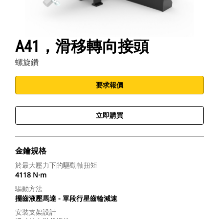
A41，滑移轉向接頭
螺旋鑽
要求報價
立即購買
金鑰規格
於最大壓力下的驅動軸扭矩
4118 N·m
驅動方法
擺齒液壓馬達 - 單段行星齒輪減速
安裝支架設計