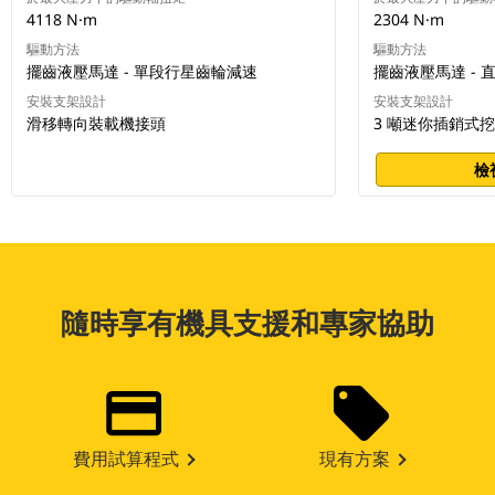
4118 N·m
2304 N·m
驅動方法
驅動方法
擺齒液壓馬達 - 單段行星齒輪減速
擺齒液壓馬達 - 
安裝支架設計
安裝支架設計
滑移轉向裝載機接頭
3 噸迷你插銷式
檢
隨時享有機具支援和專家協助
費用試算程式
現有方案