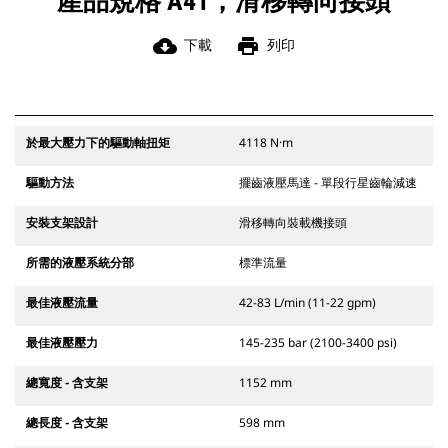
產品規格 A41，滑移轉向接頭
cloud_download
print
下載
列印
於最大壓力下的驅動軸扭矩
4118 N·m
驅動方法
擺齒液壓馬達 - 單段行星齒輪減速
安裝支架設計
滑移轉向裝載機接頭
所需的液壓系統分部
標準流量
最佳液壓流量
42-83 L/min (11-22 gpm)
最佳液壓壓力
145-235 bar (2100-3400 psi)
總寬度 - 含支架
1152 mm
總長度 - 含支架
598 mm