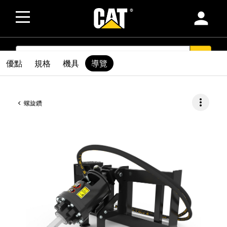
person
SEARCH
search
優點
規格
機具
導覽
more_vert
螺旋鑽