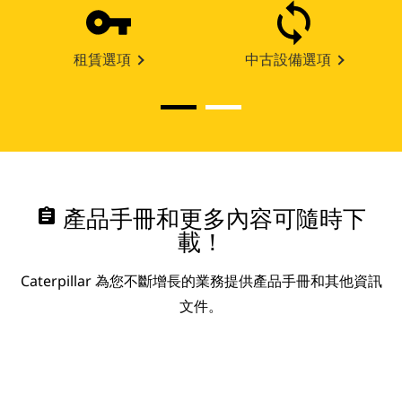
租賃選項
中古設備選項
assignment
產品手冊和更多內容可隨時下
載！
Caterpillar 為您不斷增長的業務提供產品手冊和其他資訊
文件。