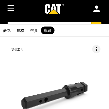
person
SEARCH
search
優點
規格
機具
導覽
more_vert
延長工具