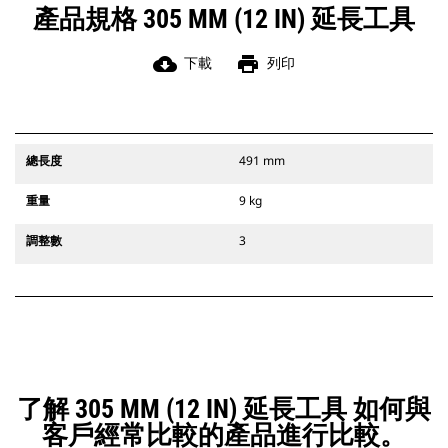
產品規格 305 MM (12 IN) 延長工具
cloud_download
print
下載
列印
總長度
491 mm
重量
9 kg
調整數
3
了解 305 MM (12 IN) 延長工具 如何與
客戶經常比較的產品進行比較。