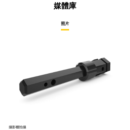
媒體庫
照片
攝影棚拍攝
正