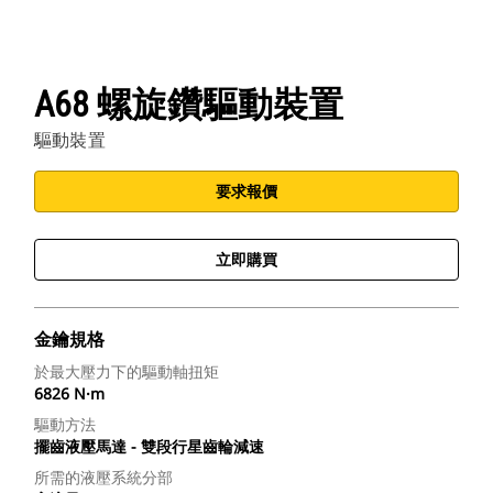
A68 螺旋鑽驅動裝置
驅動裝置
要求報價
立即購買
金鑰規格
於最大壓力下的驅動軸扭矩
6826 N·m
驅動方法
擺齒液壓馬達 - 雙段行星齒輪減速
所需的液壓系統分部