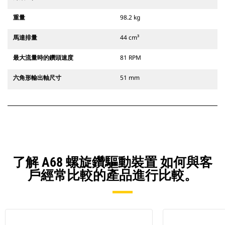
重量
98.2 kg
馬達排量
44 cm³
最大流量時的鑽頭速度
81 RPM
六角形輸出軸尺寸
51 mm
了解 A68 螺旋鑽驅動裝置 如何與客
戶經常比較的產品進行比較。