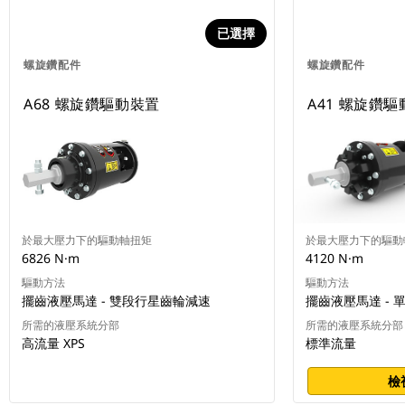
已選擇
螺旋鑽配件
螺旋鑽配件
A68 螺旋鑽驅動裝置
A41 螺旋鑽
於最大壓力下的驅動軸扭矩
於最大壓力下的驅動
6826 N·m
4120 N·m
驅動方法
驅動方法
擺齒液壓馬達 - 雙段行星齒輪減速
擺齒液壓馬達 -
所需的液壓系統分部
所需的液壓系統分部
高流量 XPS
標準流量
檢