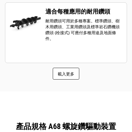
矩，適合因應重載型的高性能鑽孔需
求。
適合每種應用的耐用鑽頭
耐用鑽頭可用於多種專案。標準鑽頭、樹
木用鑽頭、工業用鑽頭及標準岩石鑽機頭
鑽頭 (栓接式) 可應付多種用途及地面條
件。
載入更多
產品規格 A68 螺旋鑽驅動裝置