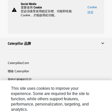
Social Media
Cookie
需要使用 Cookie
warning
您必須接受使用鎖定目標、功能和性能
設定
Cookie，才能啟用此功能。
Caterpillar 品牌
Caterpillar.com
聯絡 Caterpillar
我的行銷偏好設定
網站地圖
This site uses cookies to improve your
experience. Some are required for the site to
Cookie Settings
function, while others support features,
performance, personalization, targeting, and
法律
analytics.