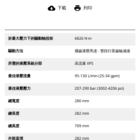
cloud_download
print
下載
列印
於最大壓力下的驅動軸扭矩
6826 N·m
驅動方法
擺齒液壓馬達 - 雙段行星齒輪減速
所需的液壓系統分部
高流量 XPS
最佳液壓流量
95-130 L/min (25-34 gpm)
最佳液壓壓力
207-290 bar (3002-4206 psi)
總寬度
280 mm
總長度
282 mm
總高度
709 mm
外殼直徑
282 mm