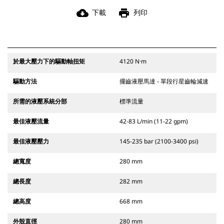
cloud_download
print
下載
列印
於最大壓力下的驅動軸扭矩
4120 N·m
驅動方法
擺齒液壓馬達 - 單段行星齒輪減速
所需的液壓系統分部
標準流量
最佳液壓流量
42-83 L/min (11-22 gpm)
最佳液壓壓力
145-235 bar (2100-3400 psi)
總寬度
280 mm
總長度
282 mm
總高度
668 mm
外殼直徑
280 mm