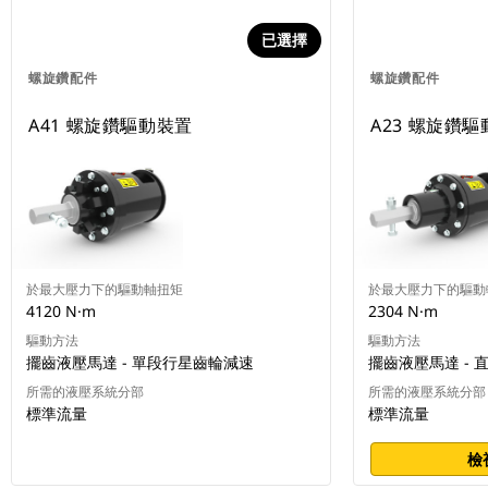
已選擇
螺旋鑽配件
螺旋鑽配件
A41 螺旋鑽驅動裝置
A23 螺旋鑽
於最大壓力下的驅動軸扭矩
於最大壓力下的驅動
4120 N·m
2304 N·m
驅動方法
驅動方法
擺齒液壓馬達 - 單段行星齒輪減速
擺齒液壓馬達 - 
所需的液壓系統分部
所需的液壓系統分部
標準流量
標準流量
檢