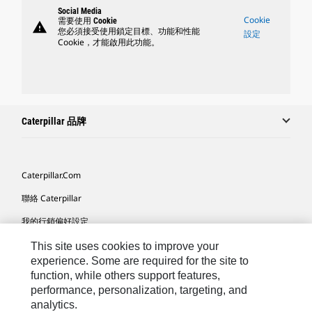
Social Media
Cookie
需要使用 Cookie
warning
您必須接受使用鎖定目標、功能和性能
設定
Cookie，才能啟用此功能。
Caterpillar 品牌
Caterpillar.com
聯絡 Caterpillar
我的行銷偏好設定
網站地圖
This site uses cookies to improve your
experience. Some are required for the site to
Cookie Settings
function, while others support features,
performance, personalization, targeting, and
法律
analytics.