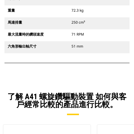
重量
72.3 kg
馬達排量
250 cm³
最大流量時的鑽頭速度
71 RPM
六角形輸出軸尺寸
51 mm
了解 A41 螺旋鑽驅動裝置 如何與客
戶經常比較的產品進行比較。