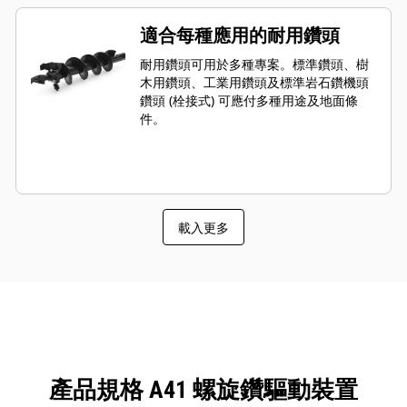
矩，適合因應重載型的高性能鑽孔需
求。
適合每種應用的耐用鑽頭
耐用鑽頭可用於多種專案。標準鑽頭、樹
木用鑽頭、工業用鑽頭及標準岩石鑽機頭
鑽頭 (栓接式) 可應付多種用途及地面條
件。
載入更多
產品規格 A41 螺旋鑽驅動裝置