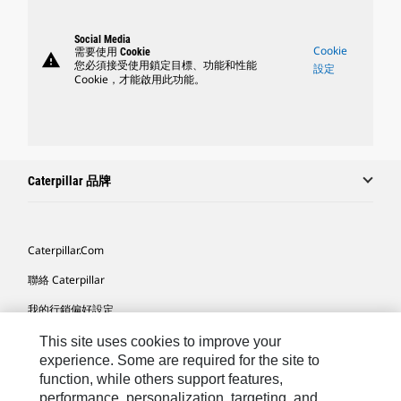
Social Media
Cookie
需要使用 Cookie
warning
您必須接受使用鎖定目標、功能和性能
設定
Cookie，才能啟用此功能。
Caterpillar 品牌
Caterpillar.com
聯絡 Caterpillar
我的行銷偏好設定
網站地圖
This site uses cookies to improve your
experience. Some are required for the site to
Cookie Settings
function, while others support features,
performance, personalization, targeting, and
法律