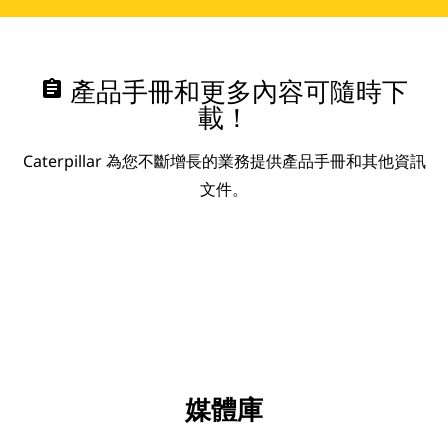
assignment
產品手冊和更多內容可隨時下
載！
Caterpillar 為您不斷增長的業務提供產品手冊和其他資訊
文件。
媒體庫