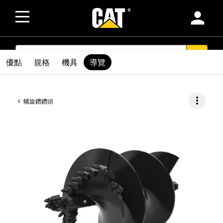
person
SEARCH
search
優點
規格
機具
導覽
more_vert
螺旋鑽鑽頭