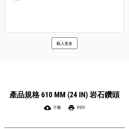
載入更多
產品規格 610 MM (24 IN) 岩石鑽頭
cloud_download
print
下載
列印