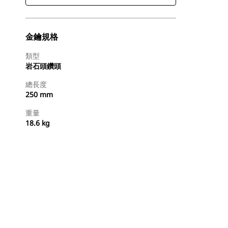
金鑰規格
類型
岩石頭鑽頭
總長度
250 mm
重量
18.6 kg
立即購買
要求報價