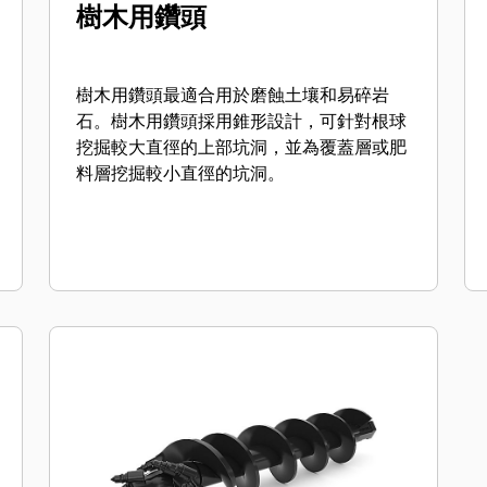
樹木用鑽頭
樹木用鑽頭最適合用於磨蝕土壤和易碎岩
石。樹木用鑽頭採用錐形設計，可針對根球
挖掘較大直徑的上部坑洞，並為覆蓋層或肥
料層挖掘較小直徑的坑洞。