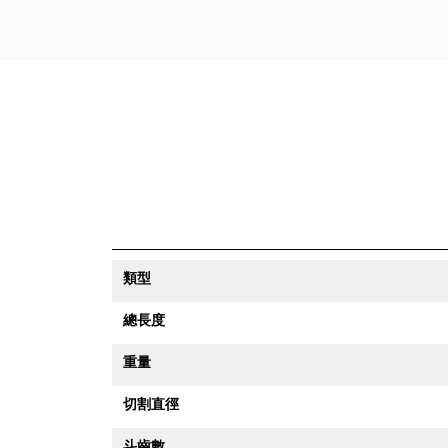
類型
總長度
重量
切割直徑
斗齒數