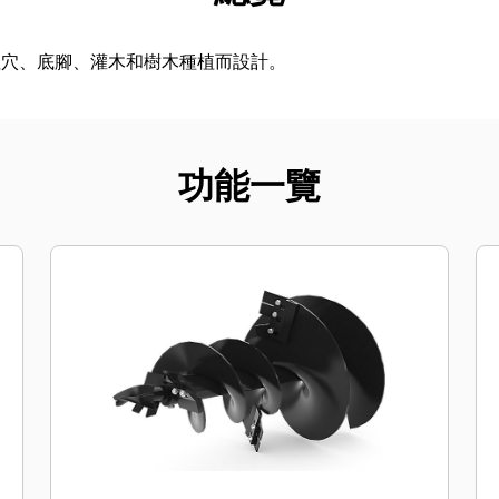
柱穴、底腳、灌木和樹木種植而設計。
功能一覽