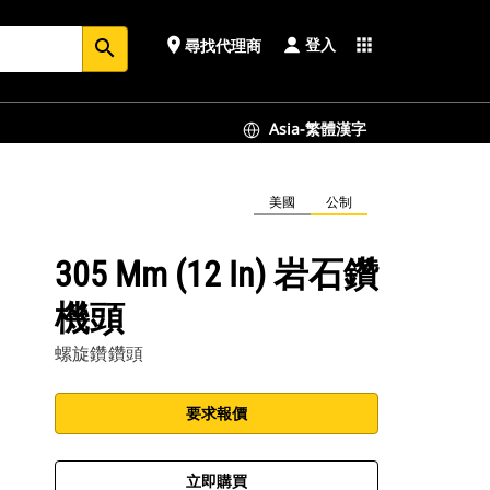
登入
place
apps
尋找代理商
search
Asia-繁體漢字
美國
公制
305 Mm (12 In) 岩石鑽
機頭
螺旋鑽鑽頭
要求報價
立即購買