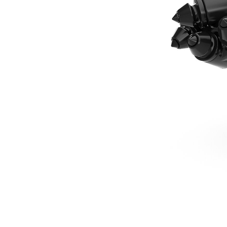
305 Mm (12 In) 岩石鑽機頭
優
變更機型