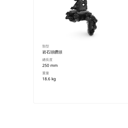
類型
岩石頭鑽頭
總長度
250 mm
重量
18.6 kg