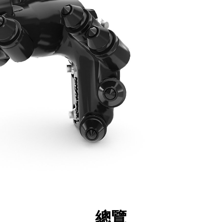
點
規格
機具
導覽
總覽