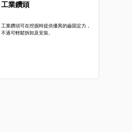
工業鑽頭
工業鑽頭可在挖掘時提供優異的齒固定力，
不過可輕鬆拆卸及安裝。