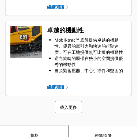
度可延長至 5.1 m (16')
繼續閱讀
18º 的前裝載角度和較高的前保險桿間
隙，可降低在裝載至各種拖車設計
時，需要額外阻擋的需求
可透過電動或手動方式，輕鬆快速升
卓越的機動性
起或收回頂棚
前、中、後繫緊位置可有效固定鋪築
Mobil-trac™ 底盤提供卓越的機動
機，以便快速移動到下一個工地
性、優異的牽引力和快速的行駛速
度，可在工地提供無可比擬的機動性
逆向旋轉的履帶在狹小的空間提供優
秀的機動性
自張緊蓄壓器、中心引導件和堅固的
內部皮帶纜線可協助確保耐用性
橡膠塗層的組件有助於瀝青脫落和避
繼續閱讀
免堆積
高效的履帶犁設計可將材料從履帶中
推開，協助減少因履帶壓縮造成的冷
載入更多
修補
規格
標準設備