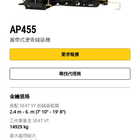
AP455
履帶式瀝青鋪築機
要求報價
尋找代理商
金鑰規格
搭配 SE47 VT 的鋪築範圍
2.4 m - 6. m (7' 10" - 19' 8")
工作重量含 SE47 VT
14929 kg
最大處理能力