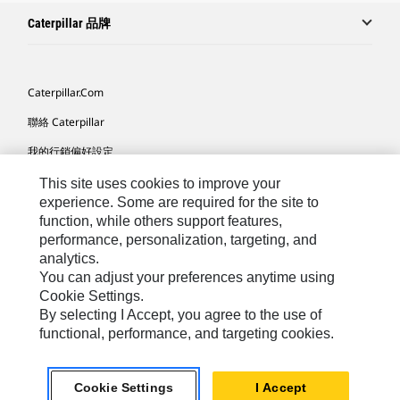
Caterpillar 品牌
Caterpillar.com
聯絡 Caterpillar
我的行銷偏好設定
網站地圖
This site uses cookies to improve your
experience. Some are required for the site to
Cookie Settings
function, while others support features,
performance, personalization, targeting, and
法律
analytics.
隱私權
You can adjust your preferences anytime using
Cookie Settings.
關於 Cat
By selecting I Accept, you agree to the use of
functional, performance, and targeting cookies.
TW - Chinese
© 2026 Caterpillar. All Rights Reserved.
Cookie Settings
I Accept