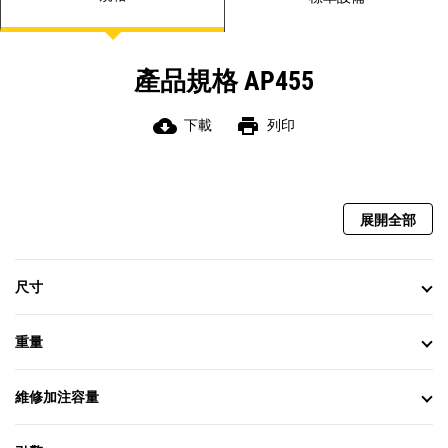
產品規格 AP455
cloud_download
print
下載
列印
展開全部
尺寸
重量
維修加注容量