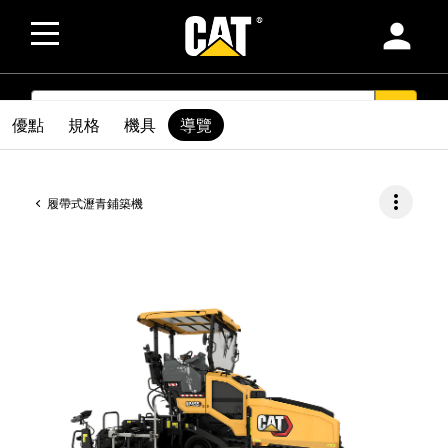
person
SEARCH
search
優點
規格
機具
導覽
more_vert
履帶式瀝青鋪築機