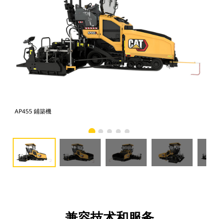
AP455 鋪築機
AP
兼容技术和服务