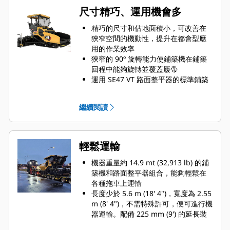
尺寸精巧、運用機會多
精巧的尺寸和佔地面積小，可改善在
狹窄空間的機動性，提升在都會型應
用的作業效率
狹窄的 90º 旋轉能力使鋪築機在鋪築
回程中能夠旋轉並覆蓋履帶
運用 SE47 VT 路面整平器的標準鋪築
範圍為 2.4 m - 4.7 m (8' - 15' 6")，最
大寬度為 6.1 m (20')
繼續閱讀
運用 SE47 FM 路面整平器的標準鋪築
範圍為 2.4 m - 4.7 m (8' - 15' 6")，最
大寬度為 5.9 m (19' 6")
運用 SE47 VT 路面整平器的標準鋪築
輕鬆運輸
範圍為 2.4 m - 4.7 m (7' 10" - 15'
4")，最大寬度為 6.0 m (19' 8")
機器重量約 14.9 mt (32,913 lb) 的鋪
鋪築深度高達 300 mm (12")，可支援
築機和路面整平器組合，能夠輕鬆在
砂石鋪築應用
各種拖車上運輸
長度少於 5.6 m (18' 4")，寬度為 2.55
m (8' 4")，不需特殊許可，便可進行機
器運輸。配備 225 mm (9') 的延長裝
置時，運輸寬度為 3 m (10')，鋪築寬