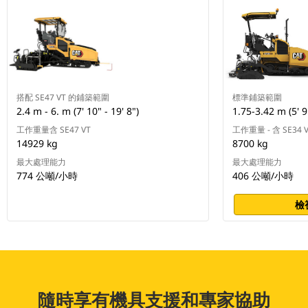
搭配 SE47 VT 的鋪築範圍
標準鋪築範圍
2.4 m - 6. m (7' 10" - 19' 8")
1.75-3.42 m (5' 9"
工作重量含 SE47 VT
工作重量 - 含 SE34 
14929 kg
8700 kg
最大處理能力
最大處理能力
774 公噸/小時
406 公噸/小時
檢
隨時享有機具支援和專家協助