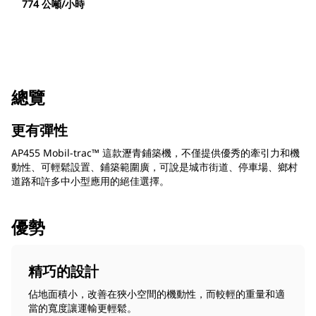
774 公噸/小時
總覽
更有彈性
AP455 Mobil-trac™ 這款瀝青鋪築機，不僅提供優秀的牽引力和機
動性、可輕鬆設置、鋪築範圍廣，可說是城市街道、停車場、鄉村
道路和許多中小型應用的絕佳選擇。
優勢
精巧的設計
佔地面積小，改善在狹小空間的機動性，而較輕的重量和適
當的寬度讓運輸更輕鬆。