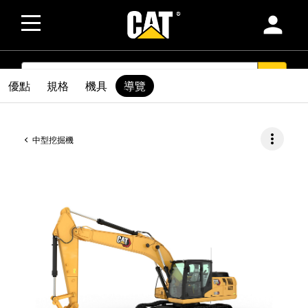
person
SEARCH
search
優點
規格
機具
導覽
more_vert
中型挖掘機