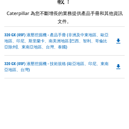
載！
Caterpillar 為您不斷增長的業務提供產品手冊和其他資訊
文件。
Do
320 GX (05F) 液壓挖掘機 - 產品手冊 (非洲及中東地區、歐亞
file_download
P
地區、印尼、斯里蘭卡、南美洲地區 [巴西、智利、哥倫比
O
亞除外]、東南亞地區、台灣、泰國)
in
a
Do
320 GX (05F) 液壓挖掘機 - 技術規格 (歐亞地區、印尼、東南
N
file_download
P
亞地區、台灣)
Ta
O
in
a
N
Ta