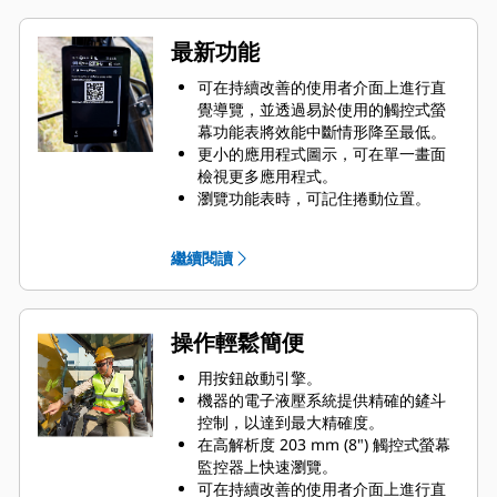
最新功能
可在持續改善的使用者介面上進行直
覺導覽，並透過易於使用的觸控式螢
幕功能表將效能中斷情形降至最低。
更小的應用程式圖示，可在單一畫面
檢視更多應用程式。
瀏覽功能表時，可記住捲動位置。
在顯示功能表和移動操縱桿時，會顯
示攝影機視角的畫面。
繼續閱讀
使用監控器內的 QR 碼，透過「使用
方式」全系列影片瞭解機器與技術功
能。
操作輕鬆簡便
用按鈕啟動引擎。
機器的電子液壓系統提供精確的鏟斗
控制，以達到最大精確度。
在高解析度 203 mm (8") 觸控式螢幕
監控器上快速瀏覽。
可在持續改善的使用者介面上進行直