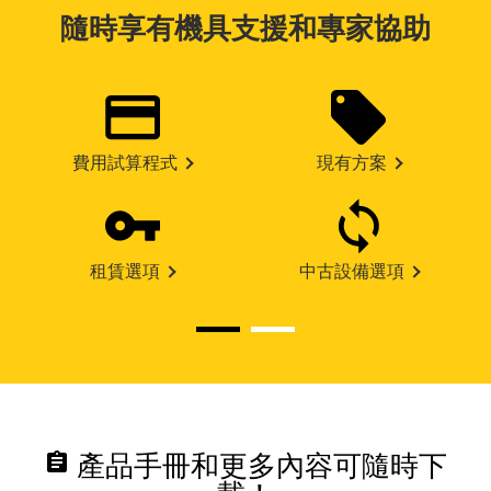
隨時享有機具支援和專家協助
費用試算程式
現有方案
租賃選項
中古設備選項
assignment
產品手冊和更多內容可隨時下