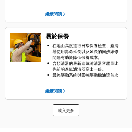
覺導覽，並透過易於使用的觸控式螢
幕功能表將性能中斷情形降至最低。
繼續閱讀
使用監控器內的 QR 碼，透過「使用
方式」全系列影片瞭解機器與技術功
能。
位於前方的控制器全部觸手可及，能
易於保養
讓您舒適地操控挖掘機。
使用駕駛員 ID 為動力模式、操縱桿模
在地面高度進行日常保養檢查、濾清
式及操縱桿反應偏好進行編程。挖掘
器使用壽命延長以及延長的同步維修
機將自動記住您的選擇。
間隔有助於降低保養成本。
含預清器的最新進氣濾清器容塵量比
先前的進氣濾清器高出一倍。
最終驅動系統與回轉驅動機油讓首次
維修使用壽命高出一倍：從 250 變成
500 小時。
繼續閱讀
同步於 1,000 小時更換燃油濾清器，
延長您的機器的工作時間。
液壓機油濾清器提供更佳濾清性能；
載入更多
回流抑制閥可在更換濾清器時保持機
油乾淨；3,000 小時的更換週期延長了
使用壽命。
履帶插銷與套管之間密封的潤滑脂有