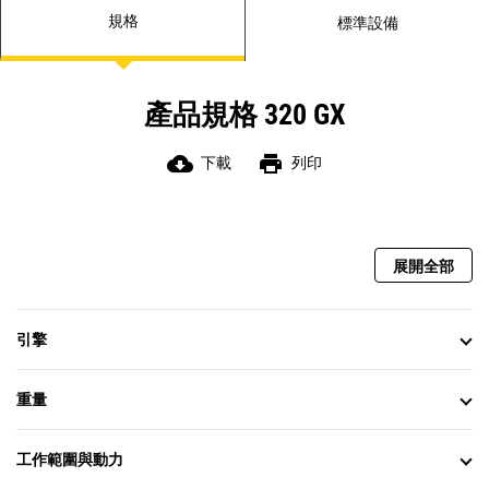
助降低行駛噪音，並避免碎屑進入，
規格
標準設備
有助於延長底盤系統使用壽命。
自動預熱功能可在低溫下加速液壓機
油升溫，並有助延長組件的使用壽
命。
產品規格 320 GX
Advansys™ 鏟斗齒尖能提升穿透力及
改善循環時間。使用簡單的凸耳扳手
即可快速更換齒尖，無須使用錘具或
cloud_download
print
下載
列印
特殊工具，既可提升安全，又可延長
作業時間。
S·O·S
(Scheduled Oil Sampling,
SM
定期機油取樣) 機油取樣口位於地面高
展開全部
度，可簡化保養工作並讓您快速輕鬆
地抽取油液樣本以進行分析。
引擎
重量
工作範圍與動力