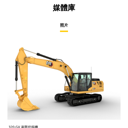
媒體庫
照片
320 GX 液壓挖掘機
32