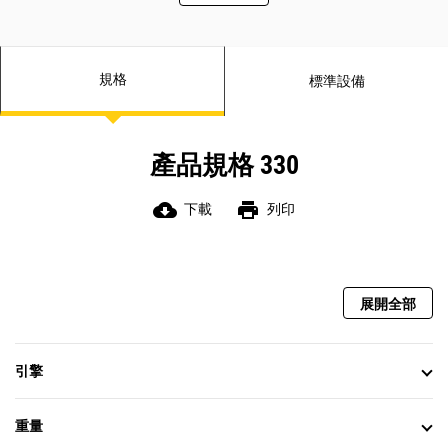
輔助液壓選項為您提供使用各種 Cat
Caterpillar 的單一天線全球導航衛星
附件的多用途性。
系統 (GNSS，Global Navigation
別讓溫度阻礙您的作業。挖掘機具有
Satellite System) 可在整地時提供視
50°C (122°F) 標準高環境溫度能力 (需
覺和聽覺引導，讓您輕鬆完成作業。
規格
標準設備
減額)，以及 –18°C (0°F) 冷起動能
此外，您可以在工作時在觸控式螢幕
力。另提供選配的 –32°C (–25°F) 冷起
監控器上建立和編輯設計。如果您的
動套件。
應用需要雙天線系統，也可以輕鬆升
級。
產品規格 330
升級至雙天線 GNSS，可大幅提升整
平效率。此系統可讓您在工作時，在
觸控式螢幕監控器上建立和編輯設
cloud_download
print
下載
列印
計，或者您可以將平面圖傳送至挖掘
機，讓工作更輕鬆。此外，您還可以
獲得迴避區、切割和填充匹配、車道
引導、擴增實境和先進的定位功能等
展開全部
優勢。
所有 Cat Grade 系統皆與 Trimble、
Topcon 及 Leica 廠牌的無線電和基地
台相容。已投資購買整地基礎設施了
引擎
嗎？您可將 Trimble、Topcon 及
Leica 廠牌的整地系統安裝在我們的機
器上。
重量
Cat Grade 3D 預裝選配包括具 3D 的