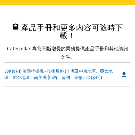
assignment
產品手冊和更多內容可隨時下
載！
Caterpillar 為您不斷增長的業務提供產品手冊和其他資訊
文件。
Do
330 (07H) 液壓挖掘機 - 技術規格 (非洲及中東地區、亞太地
file_download
P
區、歐亞地區、南美洲 [巴西、智利、哥倫比亞除外])
O
in
a
N
Ta