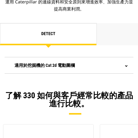
運用 Caterpillar 的連線資料和安全原則來增進效率、加強生產力並
日總計和電子票務。
提高商業利潤。
結合 Payload 與 VisionLink™，並以
遠端方式管理您的生產目標。
選配的駕駛員指導為駕駛室內系統，
可辨識特定機會，提高駕駛員的生產
DETECT
力，並避免不必要的機具磨損。
適用於挖掘機的 Cat 2d 電動圍欄
了解 330 如何與客戶經常比較的產品
進行比較。