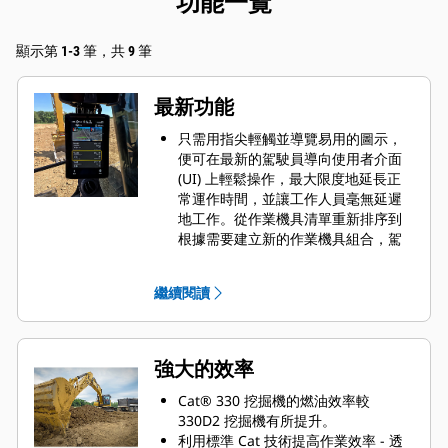
功能一覽
顯示第 1-3 筆，共 9 筆
最新功能
只需用指尖輕觸並導覽易用的圖示，
便可在最新的駕駛員導向使用者介面
(UI) 上輕鬆操作，最大限度地延長正
常運作時間，並讓工作人員毫無延遲
地工作。從作業機具清單重新排序到
根據需要建立新的作業機具組合，駕
駛員可以快速設定機具並輕鬆存取資
訊。
繼續閱讀
此介面讓駕駛員能夠保持準確，並充
分利用輪班的每一秒時間。新增了將
接頭和附件輸入到系統的能力，大幅
縮短了校正時間，讓作業機具組合的
強大的效率
設定工作更高效。無需在更換 Cat®
作業機具附件時再次衡量是否符合要
Cat® 330 挖掘機的燃油效率較
求，並且僅需一個人就可以輕鬆檢查
330D2 挖掘機有所提升。
鏟斗磨損並進行調整。
利用標準 Cat 技術提高作業效率 - 透