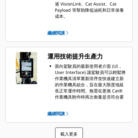
過 VisionLink、Cat Assist、Cat
Payload 等幫助降低油耗和日常保養
成本。
增加起重能力及鏟斗尺寸，起重能力
較 330D2 挖掘機有所提升。
繼續閱讀
回轉扭矩較 330D2 挖掘機有所提升，
在斜坡作業時更加輕鬆。
C7.1 引擎可使用配比達 B20 的生質柴
油進行運轉，且符合聯合國 ECE R96
運用技術提升生產力
Stage IIIA排放標準，等同於美國環保
署 Tier 3 和歐盟 Stage IIIA 標準。
面向駕駛員的最新使用者介面 (UI，
先進液壓系統可讓功率和效率達到最
User Interface) 讓駕駛員可以輕鬆將
佳平衡，同時為您提供精確挖掘要求
作業機具清單重新排序並快速建立新
所需的控制力。
的作業機具組合，旨在最大限度地延
利用動力模式使挖掘機符合工作需
長正常運作時間。無需在更換 Cat®
求；透過智慧模式根據挖掘環境需求
作業機具附件時再次衡量是否符合要
自動調整引擎和液壓功率。
求，並且僅需一個人就可以輕鬆檢查
Advansys™ 鏟斗齒尖能提升穿透力及
鏟斗磨損並進行調整。
繼續閱讀
改善循環時間。使用簡單的凸耳扳手
利用具 2D 的標準 Cat Grade 系統 (包
即可快速更換齒尖，無須使用錘具或
括僅指示和雷射功能) 可促進生產力提
特殊工具，既可提升安全，又可延長
升。
作業時間。
載入更多
想要使用 3D 系統改善挖掘結果嗎？