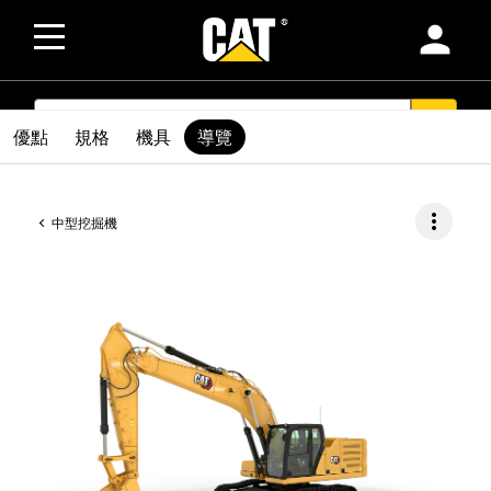
person
SEARCH
search
優點
規格
機具
導覽
more_vert
中型挖掘機