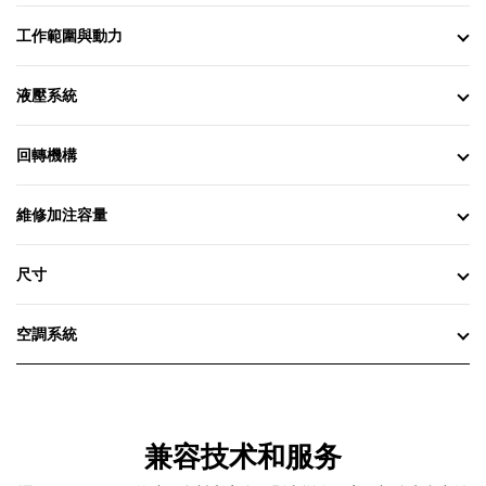
Grade 系統所需的所有硬體，並且在
工作範圍與動力
出廠時已完成安裝和測試。要啟動此
選配，需要購買額外的 3D 軟體授權。
標準斜坡輔助利用單一操縱桿挖掘，
液壓系統
協助您輕鬆簡單地專注在整地工作
上。
在進行起重和嚴苛挖掘工作時，可利
回轉機構
用動臂輔助將履帶保持在地面上。
設定您所要的鏟斗角度，鏟斗輔助即
會自動在挖坡、推平、精細整平和挖
維修加注容量
溝應用中維持該角度。
在卡車裝載和挖溝應用中，使用回轉
尺寸
輔助在駕駛員定義的設定點自動停止
挖掘機回轉，協助您同時節省精力與
油耗。
空調系統
Cat Payload 可協助您達成精準的負載
目標，進而改善作業效率。使用鏟斗
和液壓指組合或抓取器和抓斗附件拿
起大量物料，無需回轉就能獲得即時
重量估計值。
兼容技术和服务
進階 Payload 是系統升級，具有更多
特色及功能，其中包括自訂標記、每