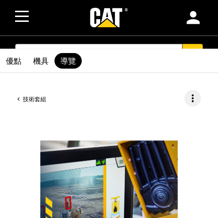
person
SEARCH
search
優點
機具
導覽
more_vert
技術套組