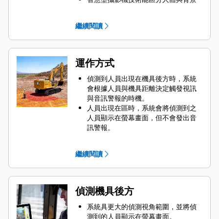
物體。
駕駛室內可收到音訊及視訊警報，以
繼續閱讀
協助降低機具周圍地面工作人員受傷
風險。
運作方式
偵測到人員出現在機具後方時，系統
會根據人員與機具距離決定觸發視訊
與音訊警報的時機。
人員出現在
區時，系統會將偵測到之
人員顯示在螢幕畫面，但不會發出音
訊警報。
人員出現在
區時，系統會將偵測到之
人員顯示在螢幕畫面，同時發出間歇
繼續閱讀
音警報。
人員出現在
區時，系統會將偵測到之
人員顯示在螢幕畫面，同時發出長音
警報。
偵測機具後方
螢幕畫面中所有偵測到的人體都會以
紅色方框標出。
系統具更大的偵測視角範圍，並將偵
測到的人員顯示在螢幕畫面。