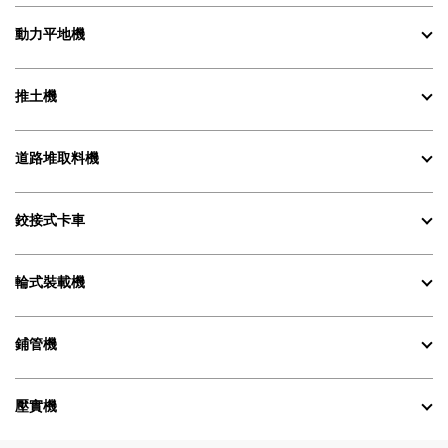
動力平地機
推土機
道路堆取料機
鉸接式卡車
輪式裝載機
鋪管機
壓實機