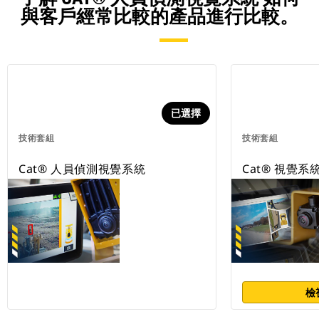
與客戶經常比較的產品進行比較。
已選擇
技術套組
技術套組
Cat® 人員偵測視覺系統
Cat® 視覺
檢