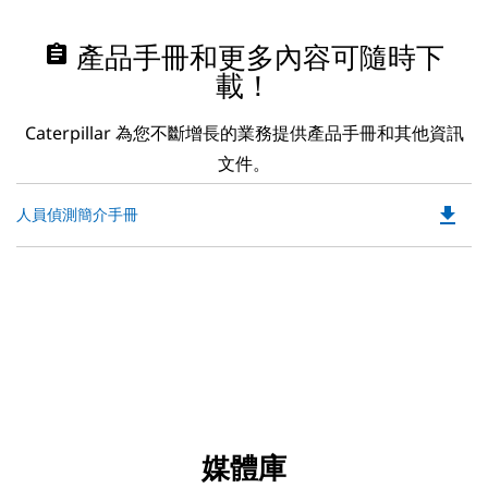
assignment
產品手冊和更多內容可隨時下
載！
Caterpillar 為您不斷增長的業務提供產品手冊和其他資訊
文件。
file_download
Do
人員偵測簡介手冊
P
O
in
a
N
Ta
媒體庫