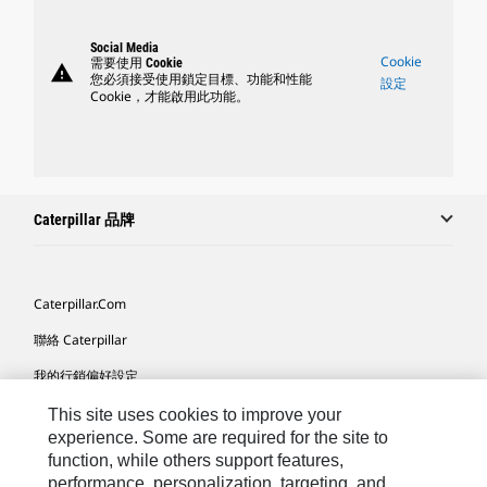
Social Media
Cookie
需要使用 Cookie
warning
您必須接受使用鎖定目標、功能和性能
設定
Cookie，才能啟用此功能。
Caterpillar 品牌
Caterpillar.com
聯絡 Caterpillar
我的行銷偏好設定
網站地圖
This site uses cookies to improve your
experience. Some are required for the site to
Cookie Settings
function, while others support features,
performance, personalization, targeting, and
法律