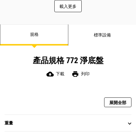
載入更多
規格
標準設備
產品規格 772 淨底盤
cloud_download
print
下載
列印
展開全部
重量