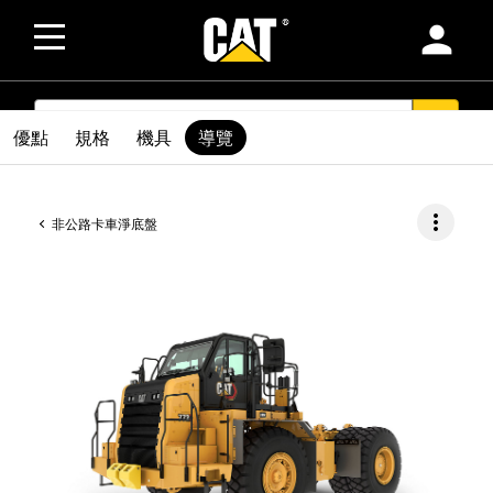
person
SEARCH
search
優點
規格
機具
導覽
more_vert
非公路卡車淨底盤