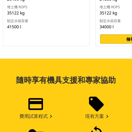
堆土機 ROPS
堆土機 ROPS
35122 kg
35122 kg
額定水箱容量
額定水箱容量
41500 l
34000 l
檢
隨時享有機具支援和專家協助
費用試算程式
現有方案