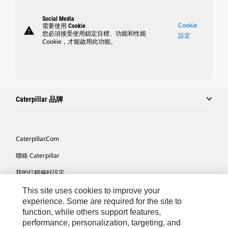
Social Media
Cookie
需要使用 Cookie
warning
您必須接受使用鎖定目標、功能和性能
設定
Cookie，才能啟用此功能。
Caterpillar 品牌
Caterpillar.com
聯絡 Caterpillar
我的行銷偏好設定
網站地圖
This site uses cookies to improve your
experience. Some are required for the site to
Cookie Settings
function, while others support features,
performance, personalization, targeting, and
法律