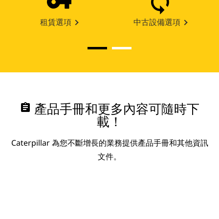
租賃選項
中古設備選項
assignment
產品手冊和更多內容可隨時下
載！
Caterpillar 為您不斷增長的業務提供產品手冊和其他資訊
文件。